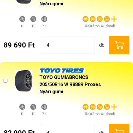
Nyári gumi
D
D
71
Raktáron 4+ darab
89 690 Ft
db
TOYO GUMIABRONCS
205/50R16 W R888R Proxes
Nyári gumi
D
D
71
Raktáron 4+ darab
82 990 Ft
db