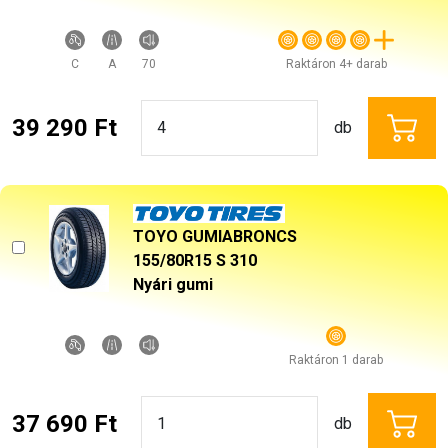
C
A
70
Raktáron 4+ darab
39 290 Ft
db
TOYO GUMIABRONCS
155/80R15 S 310
Nyári gumi
Raktáron 1 darab
37 690 Ft
db