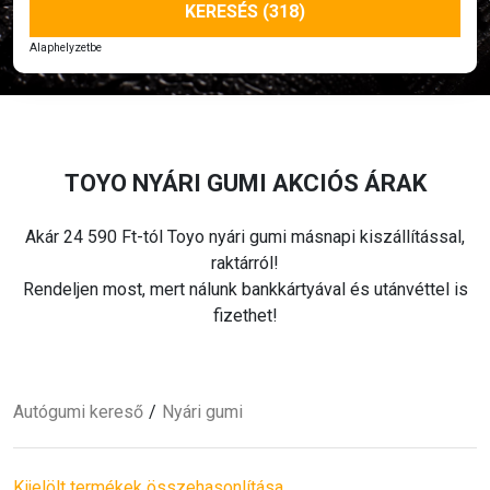
KERESÉS (318)
Alaphelyzetbe
TOYO
NYÁRI
GUMI AKCIÓS ÁRAK
Akár 24 590 Ft-tól Toyo
nyári
gumi másnapi kiszállítással,
raktárról!
Rendeljen most, mert nálunk bankkártyával és utánvéttel is
fizethet!
Autógumi kereső
Nyári
gumi
Kijelölt termékek összehasonlítása