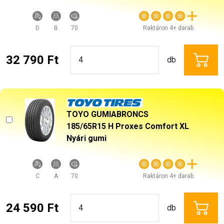
D
B
70
Raktáron 4+ darab
32 790 Ft
db
TOYO GUMIABRONCS
185/65R15 H Proxes Comfort XL
Nyári gumi
C
A
70
Raktáron 4+ darab
24 590 Ft
db