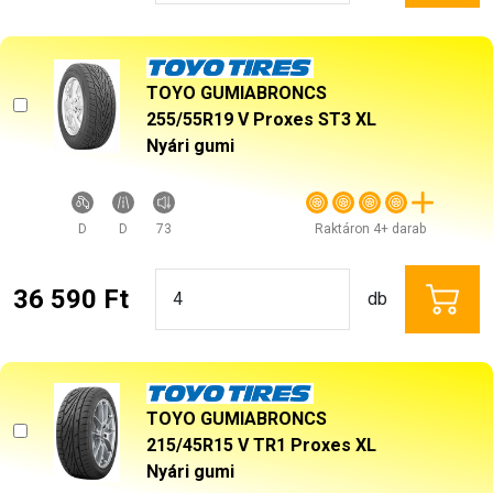
TOYO GUMIABRONCS
255/55R19 V Proxes ST3 XL
Nyári gumi
D
D
73
Raktáron 4+ darab
36 590 Ft
db
TOYO GUMIABRONCS
215/45R15 V TR1 Proxes XL
Nyári gumi