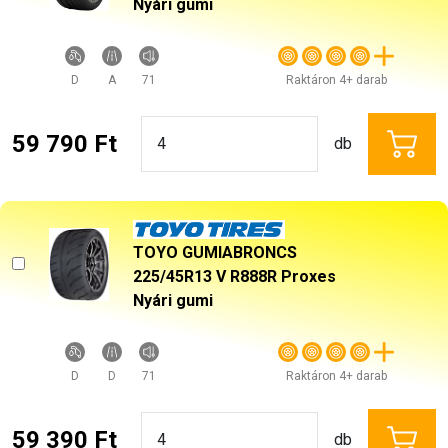
Nyári gumi
D
A
71
Raktáron 4+ darab
59 790 Ft
db
TOYO GUMIABRONCS
225/45R13 V R888R Proxes
Nyári gumi
D
D
71
Raktáron 4+ darab
59 390 Ft
db