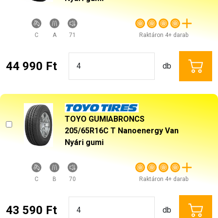
C
A
71
Raktáron 4+ darab
44 990 Ft
db
TOYO GUMIABRONCS
205/65R16C T Nanoenergy Van
Nyári gumi
C
B
70
Raktáron 4+ darab
43 590 Ft
db