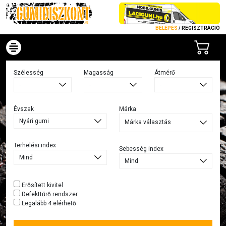
BELÉPÉS
/
REGISZTRÁCIÓ
Szélesség
Magasság
Átmérő
Évszak
Márka
Márka választás
Terhelési index
Sebesség index
Erősített kivitel
Defekttűrő rendszer
Legalább 4 elérhető