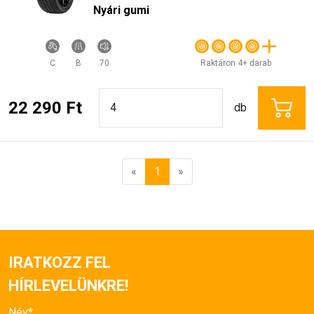
Nyári gumi
C
B
70
Raktáron 4+ darab
22 290 Ft
db
«
1
»
IRATKOZZ FEL
HÍRLEVELÜNKRE!