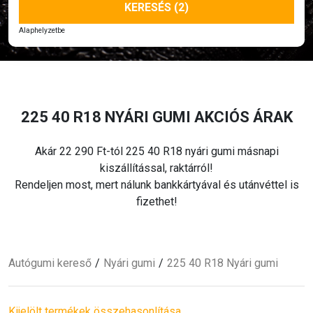
KERESÉS (2)
Alaphelyzetbe
225 40 R18 NYÁRI
GUMI AKCIÓS ÁRAK
Akár 22 290 Ft-tól 225 40 R18 nyári
gumi másnapi
kiszállítással, raktárról!
Rendeljen most, mert nálunk bankkártyával és utánvéttel is
fizethet!
Autógumi kereső
Nyári
gumi
225 40 R18 Nyári
gumi
Kijelölt termékek összehasonlítása