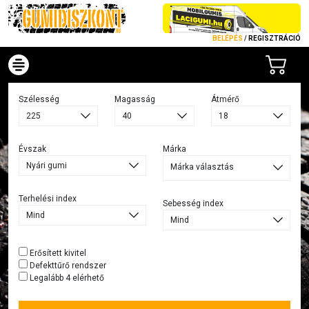
BELÉPÉS
/
REGISZTRÁCIÓ
Szélesség
Magasság
Átmérő
Évszak
Márka
Márka választás
Terhelési index
Sebesség index
Erősített kivitel
Defekttűrő rendszer
Legalább 4 elérhető