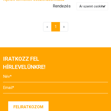
Rendezés
«
1
»
IRATKOZZ FEL
HÍRLEVELÜNKRE!