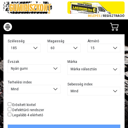
BELÉPÉS
/
REGISZTRÁCIÓ
Szélesség
Magasság
Átmérő
Évszak
Márka
Márka választás
Terhelési index
Sebesség index
Erősített kivitel
Defekttűrő rendszer
Legalább 4 elérhető