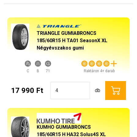
TRIANGLE GUMIABRONCS
185/60R15 H TA01 SeasonX XL
Négyévszakos gumi
C
B
71
Raktáron 4+ darab
17 990 Ft
db
KUMHO GUMIABRONCS
185/60R15 H HA32 Solus4S XL