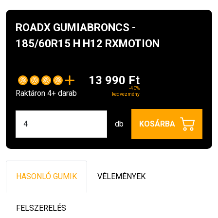
ROADX GUMIABRONCS -
185/60R15 H H12 RXMOTION
13 990 Ft
-40%
Raktáron 4+ darab
kedvezmény
db
KOSÁRBA
HASONLÓ GUMIK
VÉLEMÉNYEK
FELSZERELÉS