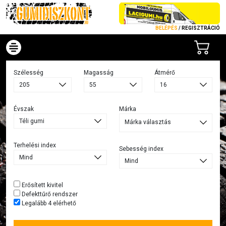
BELÉPÉS
/
REGISZTRÁCIÓ
Szélesség
Magasság
Átmérő
Évszak
Márka
Márka választás
Terhelési index
Sebesség index
Erősített kivitel
Defekttűrő rendszer
Legalább 4 elérhető