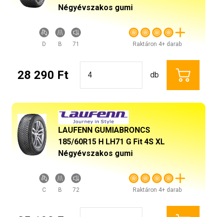
Négyévszakos gumi
D
B
71
Raktáron 4+ darab
28 290 Ft
db
LAUFENN GUMIABRONCS
185/60R15 H LH71 G Fit 4S XL
Négyévszakos gumi
C
B
72
Raktáron 4+ darab