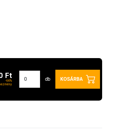
0 Ft
db
KOSÁRBA
-66%
vezmény