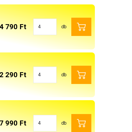
4 790 Ft
db
2 290 Ft
db
7 990 Ft
db