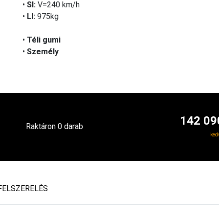
•
SI:
V=240 km/h
•
LI:
975kg
•
Téli gumi
•
Személy
142 09
Raktáron 0 darab
ked
FELSZERELÉS