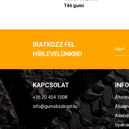
Téli gumi
IRATKOZZ FEL
HÍRLEVELÜNKRE!
KAPCSOLAT
INF
+36 20 454 1008
Általá
info@gumidiszkont.hu
Általá
Adatvé
Gyakra