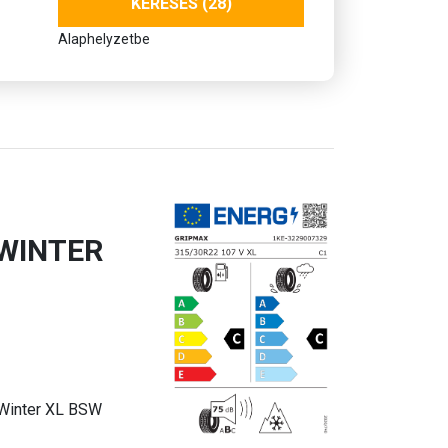
KERESÉS (28)
Alaphelyzetbe
 WINTER
Winter XL BSW