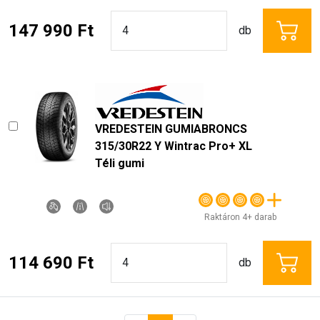
147 990 Ft
db
VREDESTEIN GUMIABRONCS
315/30R22 Y Wintrac Pro+ XL
Téli gumi
Raktáron 4+ darab
114 690 Ft
db