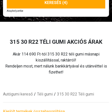
KERESÉS (4)
Alaphelyzetbe
315 30 R22
TÉLI
GUMI AKCIÓS ÁRAK
Akár 114 690 Ft-tól 315 30 R22
téli
gumi másnapi
kiszállítással, raktárról!
Rendeljen most, mert nálunk bankkártyával és utánvéttel is
fizethet!
Autógumi kereső
Téli
gumi
315 30 R22
Téli
gumi
Kijelölt termékek összehasonlítása