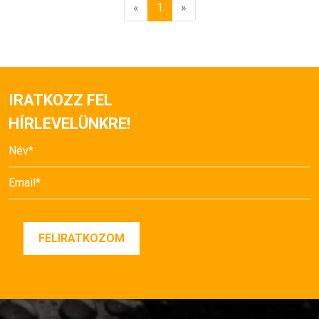
«
1
»
IRATKOZZ FEL
HÍRLEVELÜNKRE!