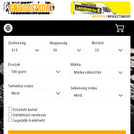
BELÉPÉS
/
REGISZTRÁCIÓ
Szélesség
Magasság
Átmérő
Évszak
Márka
Márka választás
Terhelési index
Sebesség index
Erősített kivitel
Defekttűrő rendszer
Legalább 4 elérhető