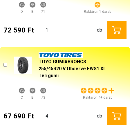
D
B
71
Raktáron 1 darab
72 590 Ft
db
TOYO GUMIABRONCS
255/45R20 V Observe EWS1 XL
Téli gumi
C
B
73
Raktáron 4+ darab
67 690 Ft
db