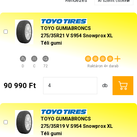
Rendezés
TOYO GUMIABRONCS
275/35R21 V S954 Snowprox XL
Téli gumi
D
C
72
Raktáron 4+ darab
90 990 Ft
db
TOYO GUMIABRONCS
275/35R19 V S954 Snowprox XL
Téli gumi