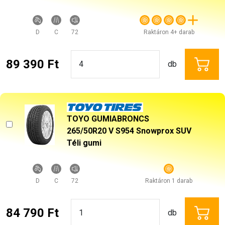
D
C
72
Raktáron 4+ darab
89 390 Ft
db
TOYO GUMIABRONCS
265/50R20 V S954 Snowprox SUV
Téli gumi
D
C
72
Raktáron 1 darab
84 790 Ft
db