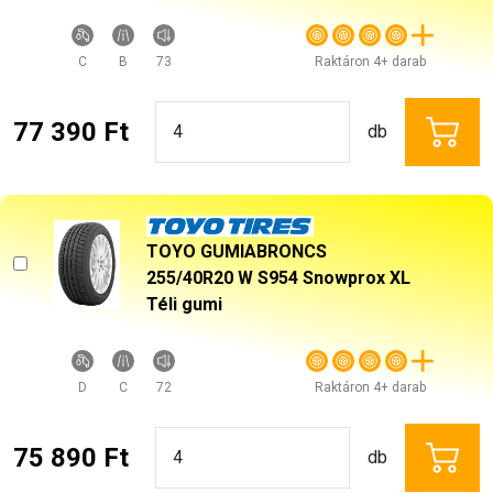
C
B
73
Raktáron 4+ darab
77 390 Ft
db
TOYO GUMIABRONCS
255/40R20 W S954 Snowprox XL
Téli gumi
D
C
72
Raktáron 4+ darab
75 890 Ft
db