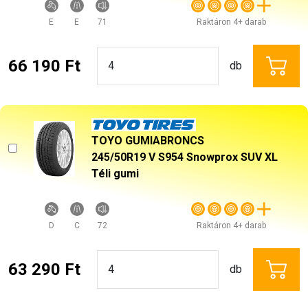
E
E
71
Raktáron 4+ darab
66 190 Ft
db
TOYO GUMIABRONCS
245/50R19 V S954 Snowprox SUV XL
Téli gumi
D
C
72
Raktáron 4+ darab
63 290 Ft
db