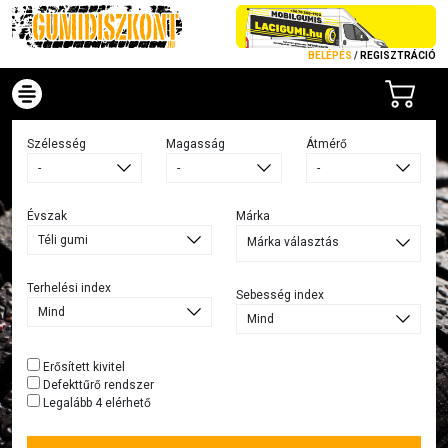
BELÉPÉS
/
REGISZTRÁCIÓ
Szélesség
Magasság
Átmérő
Évszak
Márka
Márka választás
Terhelési index
Sebesség index
Erősített kivitel
Defekttűrő rendszer
Legalább 4 elérhető