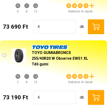
D
B
72
Raktáron 4+ darab
73 690 Ft
db
TOYO GUMIABRONCS
255/40R20 W Observe EWS1 XL
Téli gumi
C
B
73
Raktáron 4+ darab
73 190 Ft
db