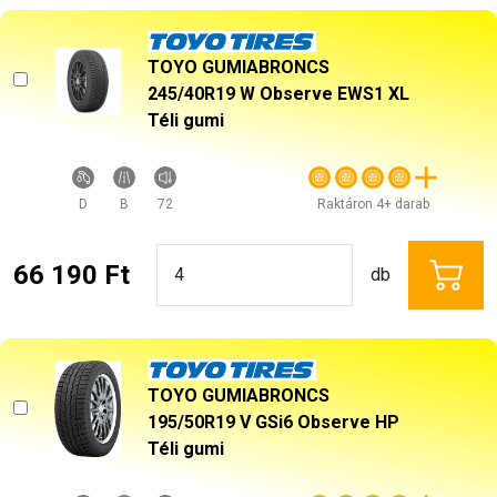
TOYO GUMIABRONCS
245/40R19 W Observe EWS1 XL
Téli gumi
D
B
72
Raktáron 4+ darab
66 190 Ft
db
TOYO GUMIABRONCS
195/50R19 V GSi6 Observe HP
Téli gumi