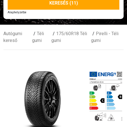
KERESÉS (11)
Alaphelyzetbe
Autógumi
Téli
175/60R18 Téli
Pirelli - Téli
kereső
gumi
gumi
gumi