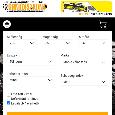
BELÉPÉS
/
REGISZTRÁCIÓ
Szélesség
Magasság
Átmérő
Évszak
Márka
Márka választás
Terhelési index
Sebesség index
Erősített kivitel
Defekttűrő rendszer
Legalább 4 elérhető