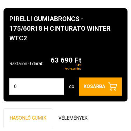
PIRELLI GUMIABRONCS -
175/60R18 H CINTURATO WINTER
WTC2
63 690 Ft
Raktáron 0 darab
-54%
kedvezmény
db
KOSÁRBA
HASONLÓ GUMIK
VÉLEMÉNYEK