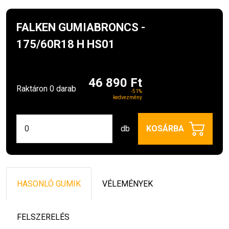
FALKEN GUMIABRONCS -
175/60R18 H HS01
46 890 Ft
Raktáron 0 darab
-51%
kedvezmény
db
KOSÁRBA
HASONLÓ GUMIK
VÉLEMÉNYEK
FELSZERELÉS