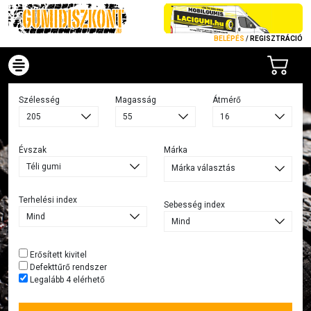
BELÉPÉS
/
REGISZTRÁCIÓ
Szélesség
Magasság
Átmérő
Évszak
Márka
Márka választás
Terhelési index
Sebesség index
Erősített kivitel
Defekttűrő rendszer
Legalább 4 elérhető