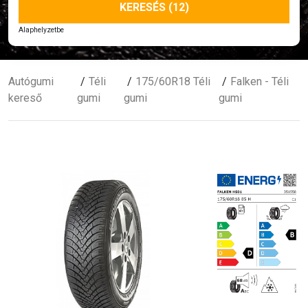
KERESÉS (12)
Alaphelyzetbe
Autógumi
Téli
175/60R18 Téli
Falken - Téli
kereső
gumi
gumi
gumi