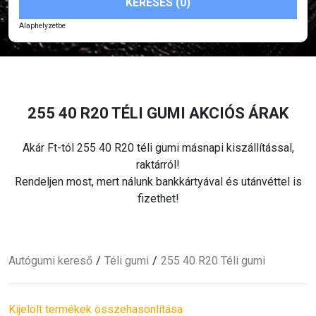
KERESÉS (0)
Alaphelyzetbe
255 40 R20
TÉLI
GUMI AKCIÓS ÁRAK
Akár
Ft-tól 255 40 R20
téli
gumi másnapi kiszállítással,
raktárról!
Rendeljen most, mert nálunk bankkártyával és utánvéttel is
fizethet!
Autógumi kereső
Téli
gumi
255 40 R20
Téli
gumi
Kijelölt termékek összehasonlítása