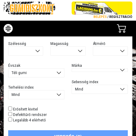
BELÉPÉS
/
REGISZTRÁCIÓ
Szélesség
Magasság
Átmérő
Évszak
Márka
Sebesség index
Terhelési index
Erősített kivitel
Defekttűrő rendszer
Legalább 4 elérhető