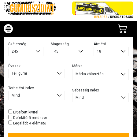
BELÉPÉS
/
REGISZTRÁCIÓ
Szélesség
Magasság
Átmérő
Évszak
Márka
Márka választás
Terhelési index
Sebesség index
Erősített kivitel
Defekttűrő rendszer
Legalább 4 elérhető