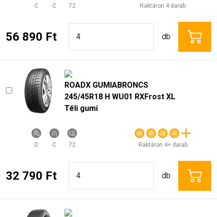
C
C
72
Raktáron 4 darab
56 890 Ft
db
ROADX GUMIABRONCS
245/45R18 H WU01 RXFrost XL
Téli gumi
D
C
72
Raktáron 4+ darab
32 790 Ft
db