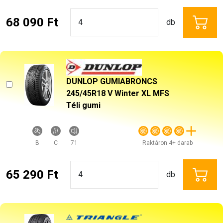
68 090 Ft
db
DUNLOP GUMIABRONCS
245/45R18 V Winter XL MFS
Téli gumi
B
C
71
Raktáron 4+ darab
65 290 Ft
db