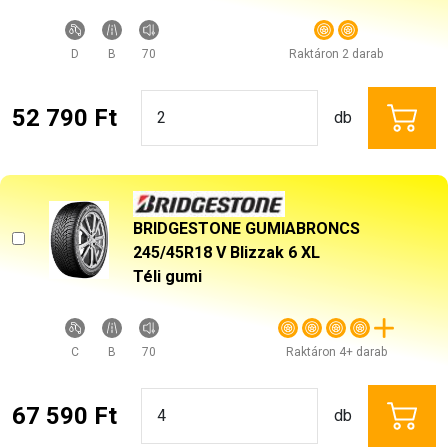
D
B
70
Raktáron 2 darab
52 790 Ft
db
BRIDGESTONE GUMIABRONCS
245/45R18 V Blizzak 6 XL
Téli gumi
C
B
70
Raktáron 4+ darab
67 590 Ft
db