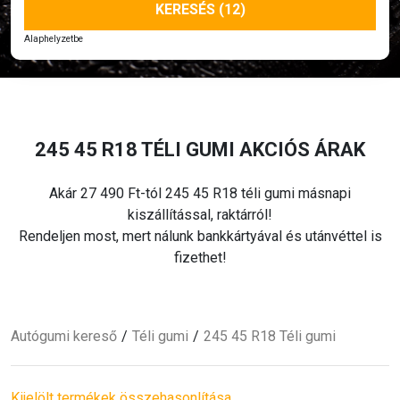
KERESÉS (12)
Alaphelyzetbe
245 45 R18
TÉLI
GUMI AKCIÓS ÁRAK
Akár 27 490 Ft-tól 245 45 R18
téli
gumi másnapi
kiszállítással, raktárról!
Rendeljen most, mert nálunk bankkártyával és utánvéttel is
fizethet!
Autógumi kereső
Téli
gumi
245 45 R18
Téli
gumi
Kijelölt termékek összehasonlítása