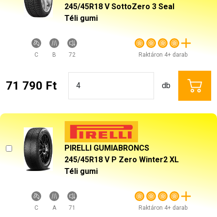
245/45R18 V SottoZero 3 Seal
Téli gumi
C
B
72
Raktáron 4+ darab
71 790 Ft
db
PIRELLI GUMIABRONCS
245/45R18 V P Zero Winter2 XL
Téli gumi
C
A
71
Raktáron 4+ darab