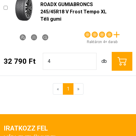
ROADX GUMIABRONCS
245/45R18 V Frost Tempo XL
Téli gumi
Raktáron 4+ darab
32 790 Ft
db
«
1
»
IRATKOZZ FEL