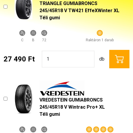
TRIANGLE GUMIABRONCS
245/45R18 V TW421 EffeXWinter XL
Téli gumi
C
B
72
Raktáron 1 darab
27 490 Ft
db
VREDESTEIN GUMIABRONCS
245/45R18 V Wintrac Pro+ XL
Téli gumi