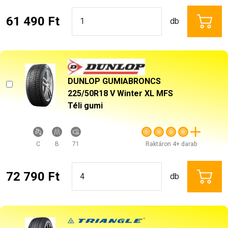
61 490 Ft
db
DUNLOP GUMIABRONCS
225/50R18 V Winter XL MFS
Téli gumi
C
B
71
Raktáron 4+ darab
72 790 Ft
db