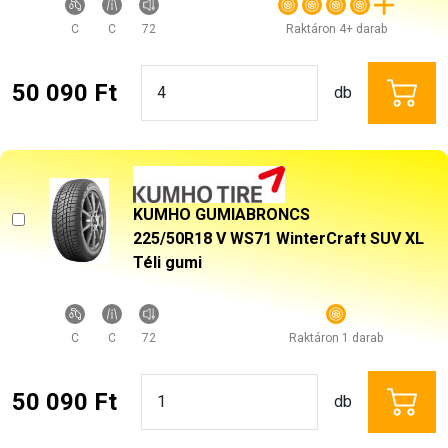
C
C
72
Raktáron 4+ darab
50 090 Ft
db
KUMHO GUMIABRONCS
225/50R18 V WS71 WinterCraft SUV XL
Téli gumi
C
C
72
Raktáron 1 darab
50 090 Ft
db