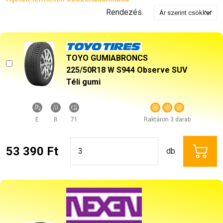
Rendezés
TOYO GUMIABRONCS
225/50R18 W S944 Observe SUV
Téli gumi
E
B
71
Raktáron 3 darab
53 390 Ft
db