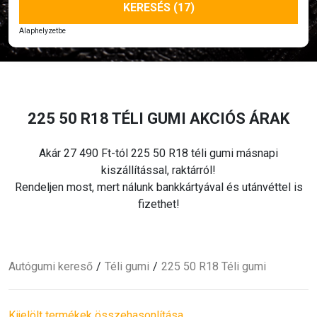
KERESÉS (17)
Alaphelyzetbe
225 50 R18
TÉLI
GUMI AKCIÓS ÁRAK
Akár 27 490 Ft-tól 225 50 R18
téli
gumi másnapi
kiszállítással, raktárról!
Rendeljen most, mert nálunk bankkártyával és utánvéttel is
fizethet!
Autógumi kereső
Téli
gumi
225 50 R18
Téli
gumi
Kijelölt termékek összehasonlítása