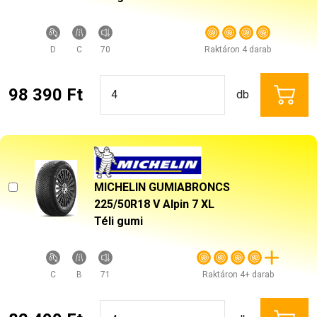
D
C
70
Raktáron 4 darab
98 390 Ft
db
MICHELIN GUMIABRONCS
225/50R18 V Alpin 7 XL
Téli gumi
C
B
71
Raktáron 4+ darab