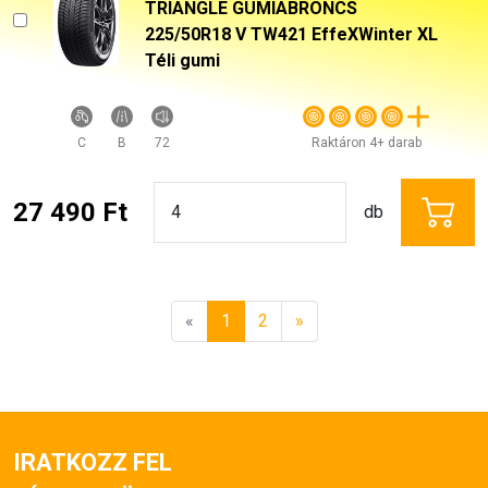
TRIANGLE GUMIABRONCS
225/50R18 V TW421 EffeXWinter XL
Téli gumi
C
B
72
Raktáron 4+ darab
27 490 Ft
db
«
1
2
»
IRATKOZZ FEL