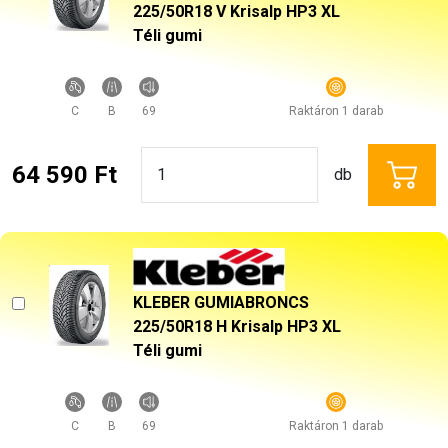
225/50R18 V Krisalp HP3 XL
Téli gumi
C
B
69
Raktáron 1 darab
64 590 Ft
db
KLEBER GUMIABRONCS
225/50R18 H Krisalp HP3 XL
Téli gumi
C
B
69
Raktáron 1 darab