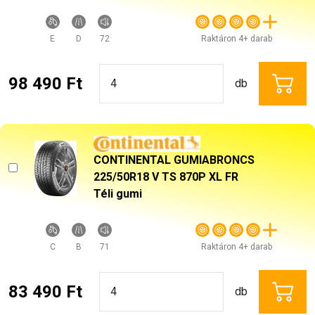
E
D
72
Raktáron 4+ darab
98 490 Ft
db
CONTINENTAL GUMIABRONCS
225/50R18 V TS 870P XL FR
Téli gumi
C
B
71
Raktáron 4+ darab
83 490 Ft
db