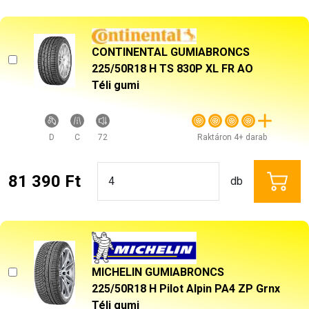
CONTINENTAL GUMIABRONCS
225/50R18 H TS 830P XL FR AO
Téli gumi
D
C
72
Raktáron 4+ darab
81 390 Ft
db
MICHELIN GUMIABRONCS
225/50R18 H Pilot Alpin PA4 ZP Grnx
Téli gumi