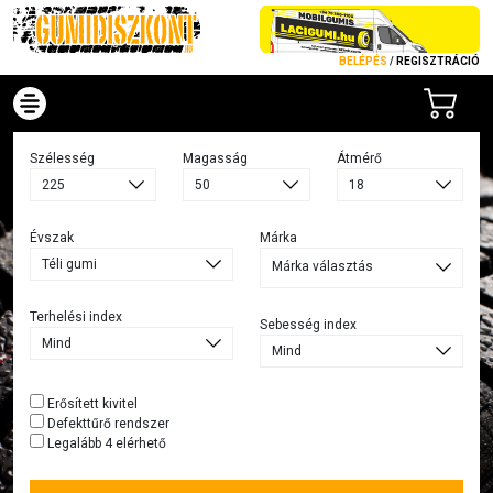
BELÉPÉS
/
REGISZTRÁCIÓ
Szélesség
Magasság
Átmérő
Évszak
Márka
Márka választás
Terhelési index
Sebesség index
Erősített kivitel
Defekttűrő rendszer
Legalább 4 elérhető