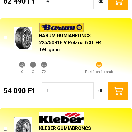
82 490 Ft
db
BARUM GUMIABRONCS
225/50R18 V Polaris 6 XL FR
Téli gumi
C
C
72
Raktáron 1 darab
54 090 Ft
db
KLEBER GUMIABRONCS