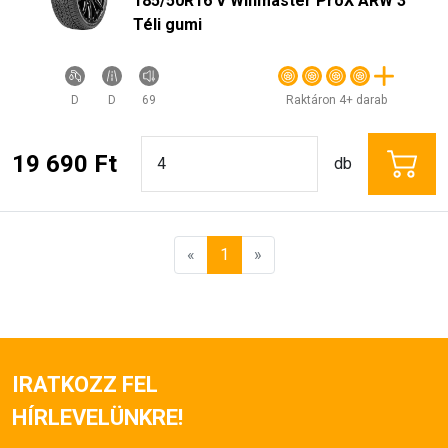
185/50R16 V Winmaster ProX ARW 3
Téli gumi
D
D
69
Raktáron 4+ darab
19 690 Ft
db
«
1
»
IRATKOZZ FEL
HÍRLEVELÜNKRE!