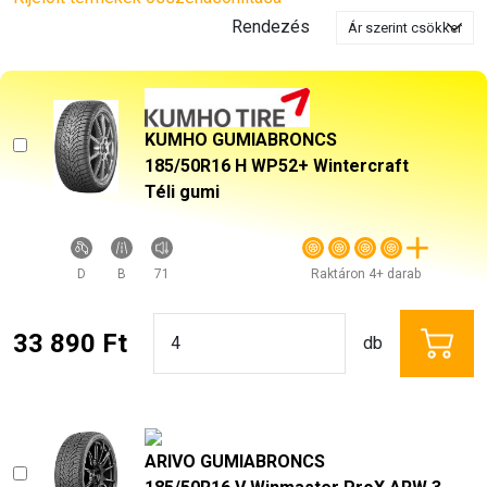
Rendezés
KUMHO GUMIABRONCS
185/50R16 H WP52+ Wintercraft
Téli gumi
D
B
71
Raktáron 4+ darab
33 890 Ft
db
ARIVO GUMIABRONCS