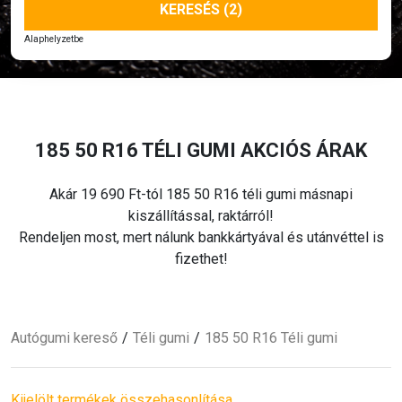
KERESÉS (2)
Alaphelyzetbe
185 50 R16
TÉLI
GUMI AKCIÓS ÁRAK
Akár 19 690 Ft-tól 185 50 R16
téli
gumi másnapi
kiszállítással, raktárról!
Rendeljen most, mert nálunk bankkártyával és utánvéttel is
fizethet!
Autógumi kereső
Téli
gumi
185 50 R16
Téli
gumi
Kijelölt termékek összehasonlítása