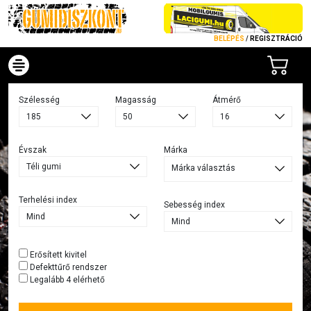
BELÉPÉS
/
REGISZTRÁCIÓ
Szélesség
Magasság
Átmérő
Évszak
Márka
Márka választás
Terhelési index
Sebesség index
Erősített kivitel
Defekttűrő rendszer
Legalább 4 elérhető