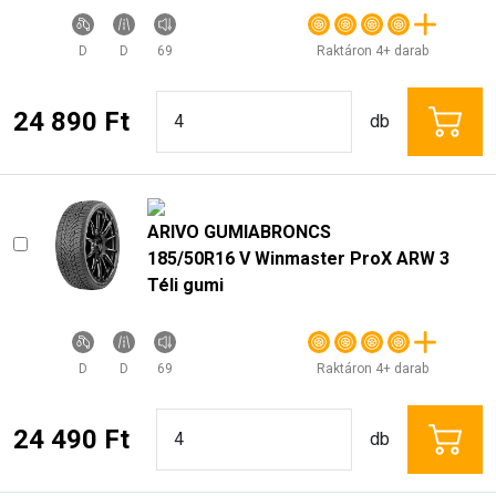
D
D
69
Raktáron 4+ darab
24 890 Ft
db
ARIVO GUMIABRONCS
185/50R16 V Winmaster ProX ARW 3
Téli gumi
D
D
69
Raktáron 4+ darab
24 490 Ft
db