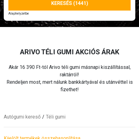
KERESÉS (1441)
Alaphelyzetbe
ARIVO
TÉLI
GUMI AKCIÓS ÁRAK
Akár 16 390 Ft-tól Arivo
téli
gumi másnapi kiszállítással,
raktárról!
Rendeljen most, mert nálunk bankkártyával és utánvéttel is
fizethet!
Autógumi kereső
Téli
gumi
Kijelölt termékek összehasonlítása