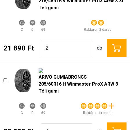
215/45R16 V Winmaster ProX ARW 3 XL
Téli gumi
C
D
69
Raktáron 2 darab
21 890 Ft
db
ARIVO GUMIABRONCS
205/60R16 H Winmaster ProX ARW 3
Téli gumi
C
D
69
Raktáron 4+ darab