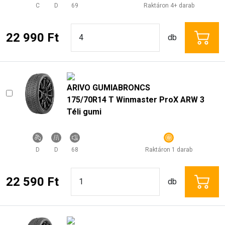
C
D
69
Raktáron 4+ darab
22 990 Ft
db
ARIVO GUMIABRONCS
175/70R14 T Winmaster ProX ARW 3
Téli gumi
D
D
68
Raktáron 1 darab
22 590 Ft
db