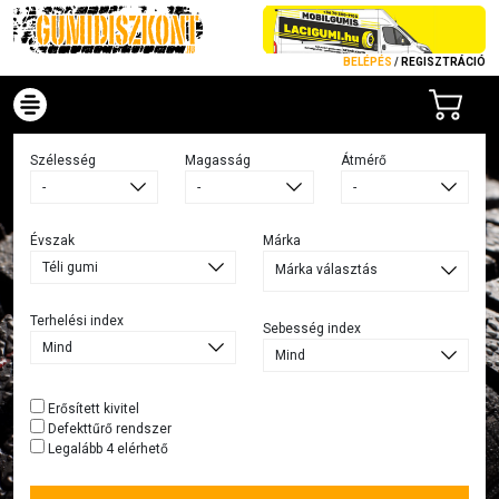
BELÉPÉS
/
REGISZTRÁCIÓ
Szélesség
Magasság
Átmérő
Évszak
Márka
Márka választás
Terhelési index
Sebesség index
Erősített kivitel
Defekttűrő rendszer
Legalább 4 elérhető