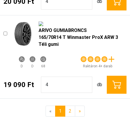
20 090 Ft
db
ARIVO GUMIABRONCS
165/70R14 T Winmaster ProX ARW 3
Téli gumi
D
D
68
Raktáron 4+ darab
19 090 Ft
db
«
1
2
»