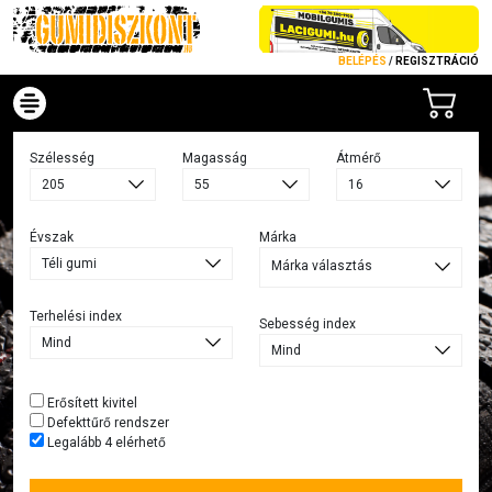
BELÉPÉS
/
REGISZTRÁCIÓ
Szélesség
Magasság
Átmérő
Évszak
Márka
Márka választás
Terhelési index
Sebesség index
Erősített kivitel
Defekttűrő rendszer
Legalább 4 elérhető