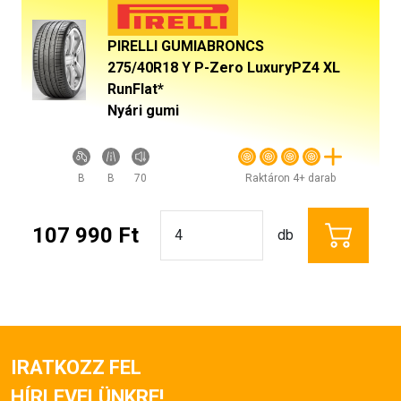
PIRELLI GUMIABRONCS
275/40R18 Y P-Zero LuxuryPZ4 XL
RunFlat*
Nyári gumi
B
B
70
Raktáron 4+ darab
107 990 Ft
db
IRATKOZZ FEL
HÍRLEVELÜNKRE!