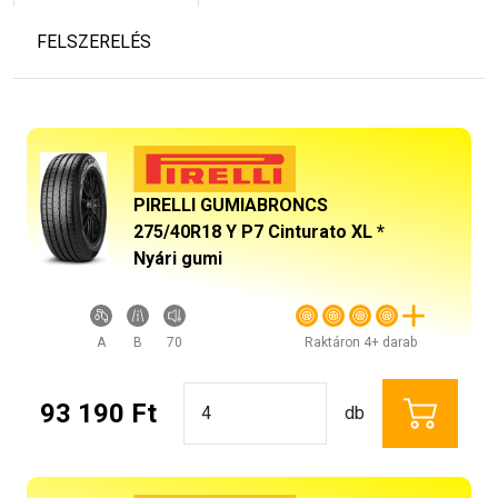
FELSZERELÉS
PIRELLI GUMIABRONCS
275/40R18 Y P7 Cinturato XL *
Nyári gumi
A
B
70
Raktáron 4+ darab
93 190 Ft
db