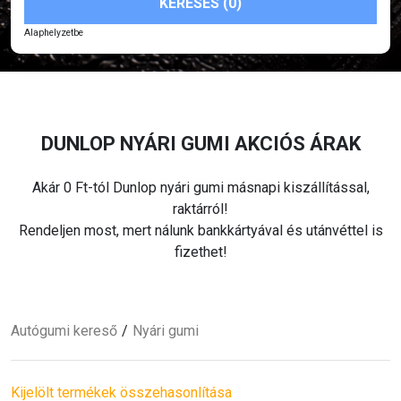
KERESÉS (0)
Alaphelyzetbe
DUNLOP
NYÁRI
GUMI AKCIÓS ÁRAK
Akár 0 Ft-tól Dunlop
nyári
gumi másnapi kiszállítással,
raktárról!
Rendeljen most, mert nálunk bankkártyával és utánvéttel is
fizethet!
Autógumi kereső
Nyári
gumi
Kijelölt termékek összehasonlítása