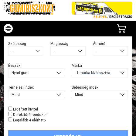
BELÉPÉS
/
REGISZTRÁCIÓ
Szélesség
Magasság
Átmérő
Évszak
Márka
1 márka kiválasztva
Terhelési index
Sebesség index
Erősített kivitel
Defekttűrő rendszer
Legalább 4 elérhető