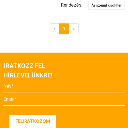
Rendezés
«
1
»
IRATKOZZ FEL
HÍRLEVELÜNKRE!