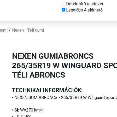
Defekttűrő rendszer
Legalább 4 elérhető
gumi
Nexen - Téli gumi
NEXEN GUMIABRONCS
265/35R19 W WINGUARD SP
TÉLI ABRONCS
TECHNIKAI INFORMÁCIÓK:
• NEXEN GUMIABRONCS - 265/35R19 W Winguard Sport
•
SI:
W=270 km/h
•
LI:
750kg