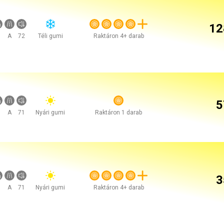
12
A
72
Téli gumi
Raktáron 4+ darab
5
A
71
Nyári gumi
Raktáron 1 darab
3
A
71
Nyári gumi
Raktáron 4+ darab