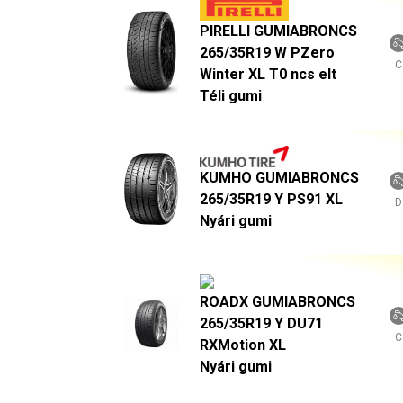
PIRELLI GUMIABRONCS
265/35R19 W PZero
C
Winter XL T0 ncs elt
Téli gumi
KUMHO GUMIABRONCS
265/35R19 Y PS91 XL
D
Nyári gumi
ROADX GUMIABRONCS
265/35R19 Y DU71
C
RXMotion XL
Nyári gumi