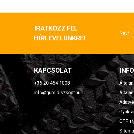
IRATKOZZ FEL
HÍRLEVELÜNKRE!
KAPCSOLAT
INF
+36 20 454 1008
Általá
info@gumidiszkont.hu
Általá
Adatvé
Gyakra
OTP tá
Sitem