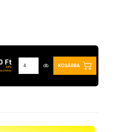
0 Ft
db
KOSÁRBA
-48%
vezmény