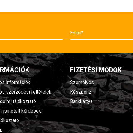
ORMÁCIÓK
FIZETÉSI MÓDOK
nos információk
Személyes
nos szerződési feltételek
Készpénz
delmi tájékoztató
Bankkártya
n ismételt kérdések
jékoztató
ap