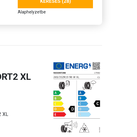
KERESÉS (28)
Alaphelyzetbe
ORT2 XL
2 XL