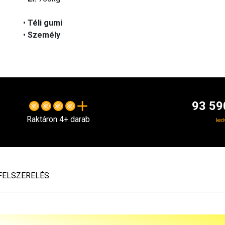
•
Téli gumi
•
Személy
93 59
Raktáron 4+ darab
ked
FELSZERELÉS