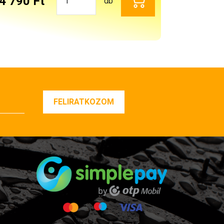
4 790 Ft
db