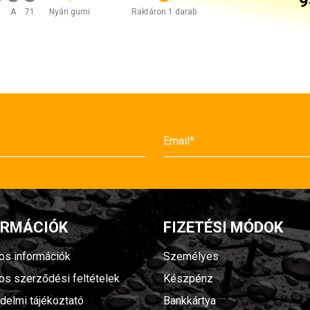
9
A
71
Nyári gumi
Raktáron 1 darab
ORMÁCIÓK
FIZETÉSI MÓDOK
nos információk
Személyes
nos szerződési feltételek
Készpénz
delmi tájékoztató
Bankkártya