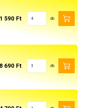
1 590 Ft
db
8 690 Ft
db