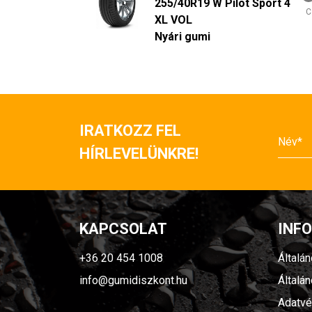
255/40R19 W Pilot Sport 4
C
XL VOL
Nyári gumi
IRATKOZZ FEL
HÍRLEVELÜNKRE!
KAPCSOLAT
INF
+36 20 454 1008
Általá
info@gumidiszkont.hu
Általá
Adatvé