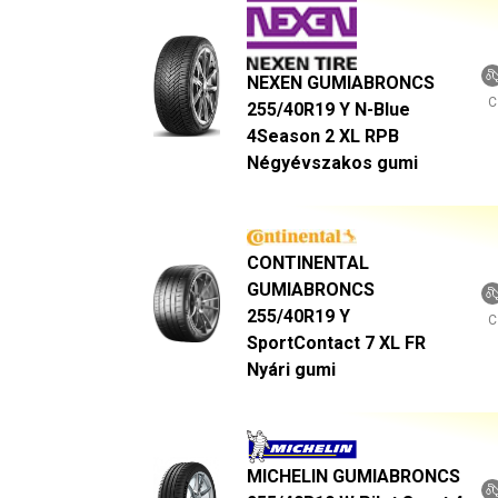
NEXEN GUMIABRONCS
C
255/40R19 Y N-Blue
4Season 2 XL RPB
Négyévszakos gumi
CONTINENTAL
GUMIABRONCS
255/40R19 Y
C
SportContact 7 XL FR
Nyári gumi
MICHELIN GUMIABRONCS