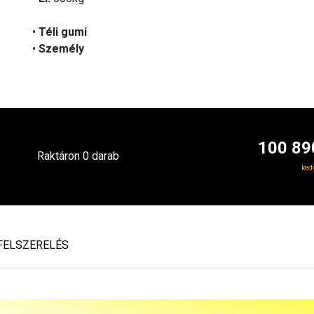
•
Téli gumi
•
Személy
100 89
Raktáron 0 darab
ked
FELSZERELÉS