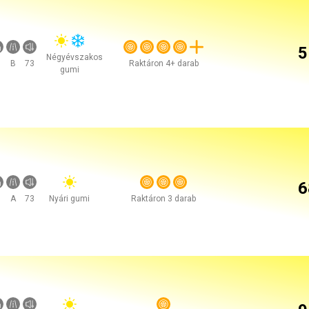
5
Négyévszakos
B
73
Raktáron 4+ darab
gumi
6
A
73
Nyári gumi
Raktáron 3 darab