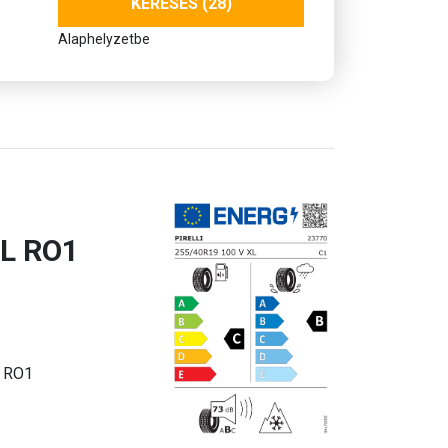
KERESÉS (28)
Alaphelyzetbe
L RO1
L RO1