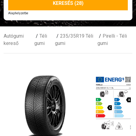
KERESÉS (28)
Alaphelyzetbe
Autógumi
Téli
235/35R19 Téli
Pirelli - Téli
kereső
gumi
gumi
gumi