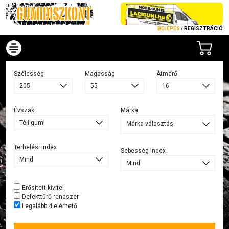
BELÉPÉS
/
REGISZTRÁCIÓ
Szélesség
Magasság
Átmérő
Évszak
Márka
Márka választás
Terhelési index
Sebesség index
Erősített kivitel
Defekttűrő rendszer
Legalább 4 elérhető