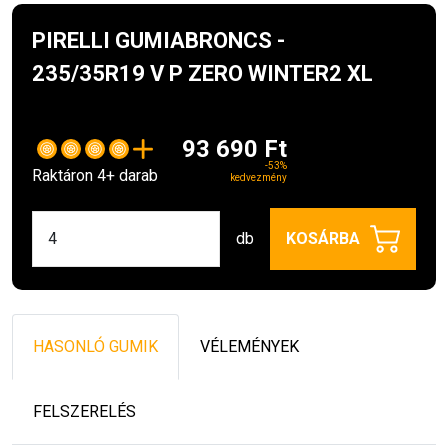
PIRELLI GUMIABRONCS -
235/35R19 V P ZERO WINTER2 XL
93 690 Ft
-53%
Raktáron 4+ darab
kedvezmény
db
KOSÁRBA
HASONLÓ GUMIK
VÉLEMÉNYEK
FELSZERELÉS