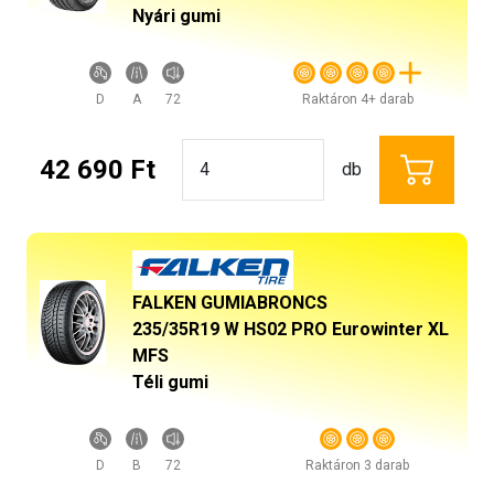
Nyári gumi
D
A
72
Raktáron 4+ darab
42 690 Ft
db
FALKEN GUMIABRONCS
235/35R19 W HS02 PRO Eurowinter XL
MFS
Téli gumi
D
B
72
Raktáron 3 darab