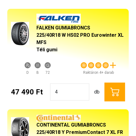
FALKEN GUMIABRONCS
225/40R18 W HS02 PRO Eurowinter XL
MFS
Téli gumi
D
B
72
Raktáron 4+ darab
47 490 Ft
db
CONTINENTAL GUMIABRONCS
225/40R18 Y PremiumContact 7 XL FR