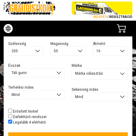
BELÉPÉS
/
REGISZTRÁCIÓ
Szélesség
Magasság
Átmérő
Évszak
Márka
Márka választás
Terhelési index
Sebesség index
Erősített kivitel
Defekttűrő rendszer
Legalább 4 elérhető