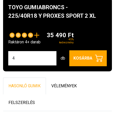
TOYO GUMIABRONCS -
225/40R18 Y PROXES SPORT 2 XL
35 490 Ft
-45%
Raktáron 4+ darab
kedvezmény
db
KOSÁRBA
HASONLÓ GUMIK
VÉLEMÉNYEK
FELSZERELÉS