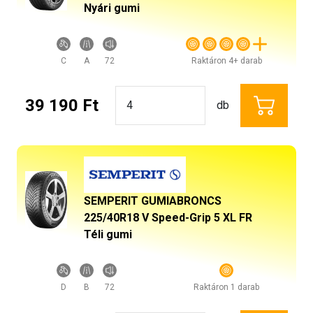
Nyári gumi
C
A
72
Raktáron 4+ darab
39 190 Ft
db
SEMPERIT GUMIABRONCS
225/40R18 V Speed-Grip 5 XL FR
Téli gumi
D
B
72
Raktáron 1 darab