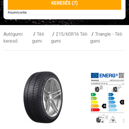
KERESÉS (7)
Alaphelyzetbe
Autógumi
Téli
215/60R16 Téli
Triangle - Téli
kereső
gumi
gumi
gumi