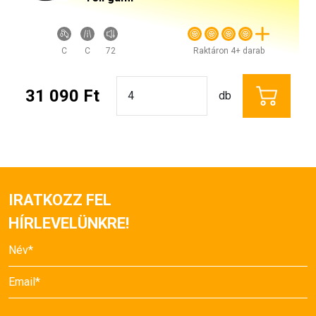
C
C
72
Raktáron 4+ darab
31 090 Ft
db
IRATKOZZ FEL
HÍRLEVELÜNKRE!