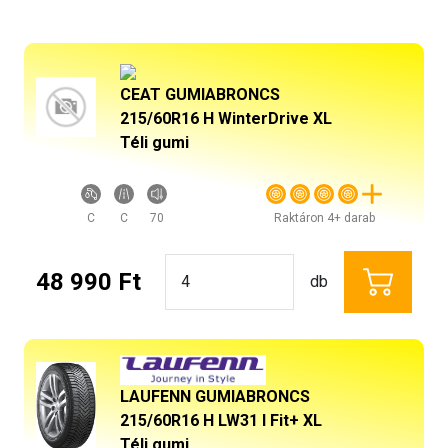
CEAT GUMIABRONCS
215/60R16 H WinterDrive XL
Téli gumi
C
C
70
Raktáron 4+ darab
48 990 Ft
db
LAUFENN GUMIABRONCS
215/60R16 H LW31 I Fit+ XL
Téli gumi