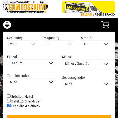
BELÉPÉS
/
REGISZTRÁCIÓ
Szélesség
Magasság
Átmérő
Évszak
Márka
Márka választás
Terhelési index
Sebesség index
Erősített kivitel
Defekttűrő rendszer
Legalább 4 elérhető