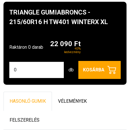
TRIANGLE GUMIABRONCS -
215/60R16 H TW401 WINTERX XL
22 090 Ft
Raktáron 0 darab
-43%
kedvezmény
db
KOSÁRBA
HASONLÓ GUMIK
VÉLEMÉNYEK
FELSZERELÉS