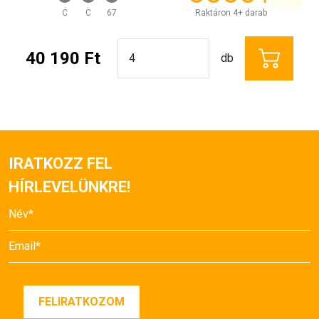
C
C
67
Raktáron 4+ darab
40 190 Ft
db
IRATKOZZ FEL
HÍRLEVELÜNKRE!