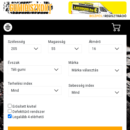
BELÉPÉS
/
REGISZTRÁCIÓ
Szélesség
Magasság
Átmérő
Évszak
Márka
Márka választás
Terhelési index
Sebesség index
Erősített kivitel
Defekttűrő rendszer
Legalább 4 elérhető