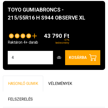
TOYO GUMIABRONCS -
215/55R16 H S944 OBSERVE XL
43 790 Ft
-51%
Raktáron 4+ darab
kedvezmény
db
KOSÁRBA
HASONLÓ GUMIK
VÉLEMÉNYEK
FELSZERELÉS