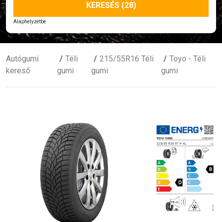
KERESÉS (28)
Alaphelyzetbe
Autógumi
Téli
215/55R16 Téli
Toyo - Téli
kereső
gumi
gumi
gumi