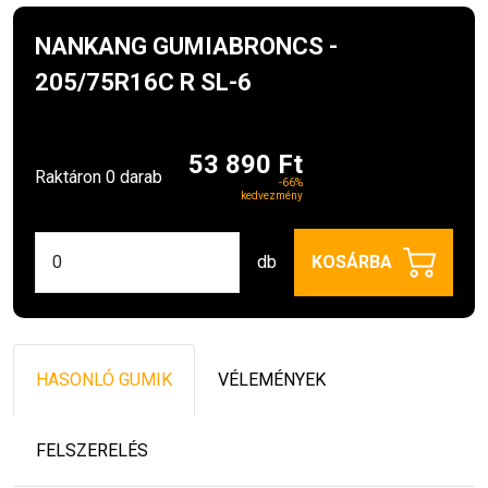
NANKANG GUMIABRONCS -
205/75R16C R SL-6
53 890 Ft
Raktáron 0 darab
-66%
kedvezmény
db
KOSÁRBA
HASONLÓ GUMIK
VÉLEMÉNYEK
FELSZERELÉS