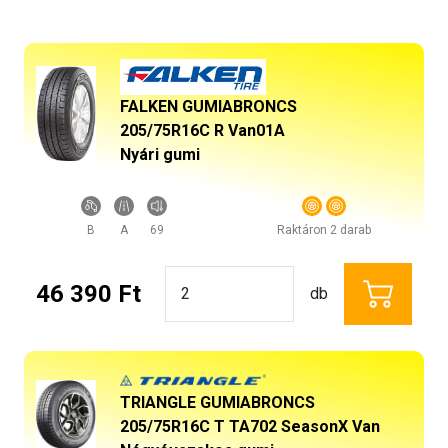
FALKEN GUMIABRONCS
205/75R16C R Van01A
Nyári gumi
B
A
69
Raktáron 2 darab
46 390 Ft
db
TRIANGLE GUMIABRONCS
205/75R16C T TA702 SeasonX Van