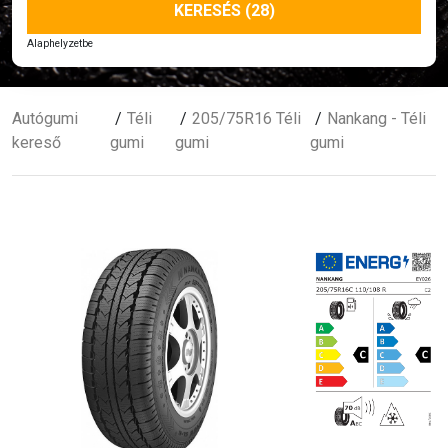
KERESÉS (28)
Alaphelyzetbe
Autógumi
Téli
205/75R16 Téli
Nankang - Téli
kereső
gumi
gumi
gumi