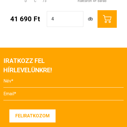
D
C
73
Raktáron 4+ darab
41 690 Ft
db
IRATKOZZ FEL
HÍRLEVELÜNKRE!