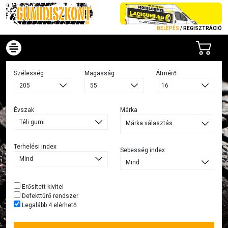
BELÉPÉS
/
REGISZTRÁCIÓ
Szélesség
Magasság
Átmérő
Évszak
Márka
Márka választás
Terhelési index
Sebesség index
Erősített kivitel
Defekttűrő rendszer
Legalább 4 elérhető