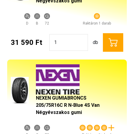
Négyévszakos gumi
D
B
72
Raktáron 1 darab
31 590 Ft
db
NEXEN GUMIABRONCS
205/75R16C R N-Blue 4S Van
Négyévszakos gumi