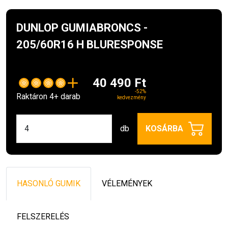
DUNLOP GUMIABRONCS -
205/60R16 H BLURESPONSE
40 490 Ft
-52%
Raktáron 4+ darab
kedvezmény
db
KOSÁRBA
HASONLÓ GUMIK
VÉLEMÉNYEK
FELSZERELÉS