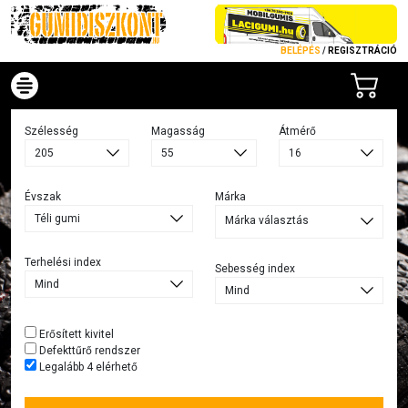
BELÉPÉS
/
REGISZTRÁCIÓ
Szélesség
Magasság
Átmérő
Évszak
Márka
Márka választás
Terhelési index
Sebesség index
Erősített kivitel
Defekttűrő rendszer
Legalább 4 elérhető