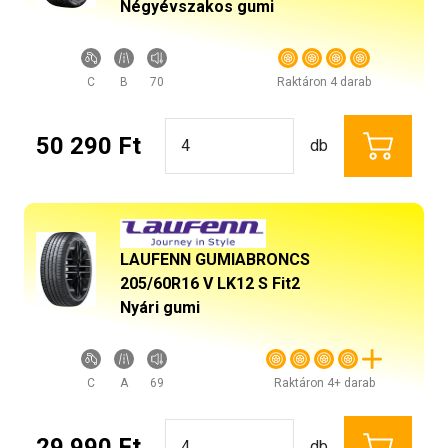
Négyévszakos gumi
C
B
70
Raktáron 4 darab
50 290 Ft
db
LAUFENN GUMIABRONCS
205/60R16 V LK12 S Fit2
Nyári gumi
C
A
69
Raktáron 4+ darab
29 990 Ft
db