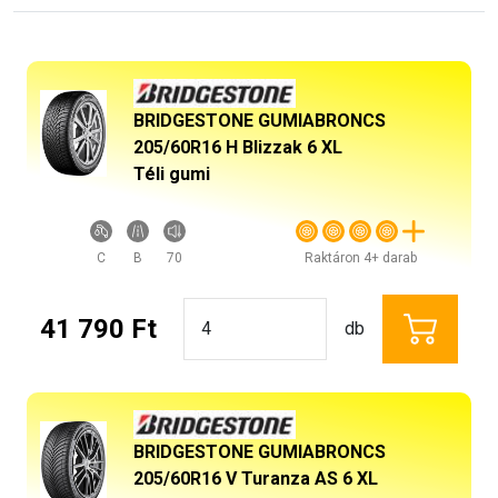
BRIDGESTONE GUMIABRONCS
205/60R16 H Blizzak 6 XL
Téli gumi
C
B
70
Raktáron 4+ darab
41 790 Ft
db
BRIDGESTONE GUMIABRONCS
205/60R16 V Turanza AS 6 XL