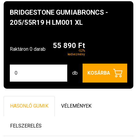
BRIDGESTONE GUMIABRONCS -
205/55R19 H LM001 XL
55 890 Ft
Raktáron 0 darab
-52%
kedvezmény
db
KOSÁRBA
HASONLÓ GUMIK
VÉLEMÉNYEK
FELSZERELÉS