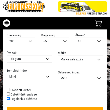
BELÉPÉS
/
REGISZTRÁCIÓ
Szélesség
Magasság
Átmérő
Évszak
Márka
Márka választás
Terhelési index
Sebesség index
Erősített kivitel
Defekttűrő rendszer
Legalább 4 elérhető