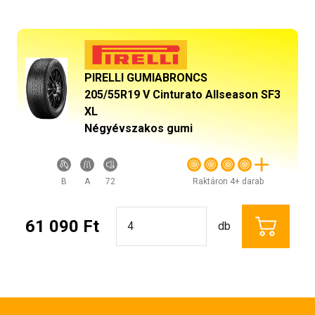
PIRELLI GUMIABRONCS
205/55R19 V Cinturato Allseason SF3
XL
Négyévszakos gumi
B
A
72
Raktáron 4+ darab
61 090 Ft
db