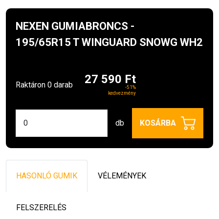
NEXEN GUMIABRONCS -
195/65R15 T WINGUARD SNOWG WH2
27 590 Ft
Raktáron 0 darab
-51%
kedvezmény
db
KOSÁRBA
HASONLÓ GUMIK
VÉLEMÉNYEK
FELSZERELÉS