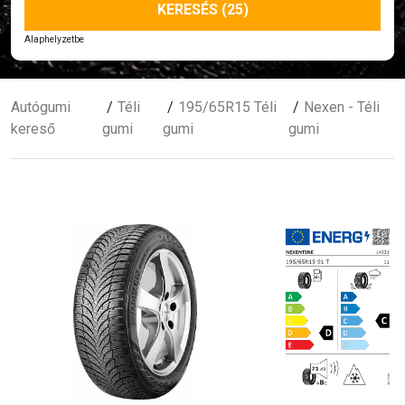
KERESÉS (25)
Alaphelyzetbe
Autógumi
Téli
195/65R15 Téli
Nexen - Téli
kereső
gumi
gumi
gumi