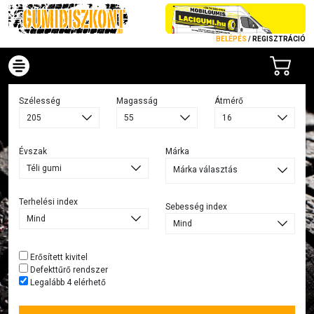
BELÉPÉS
/
REGISZTRÁCIÓ
Szélesség
Magasság
Átmérő
Évszak
Márka
Márka választás
Terhelési index
Sebesség index
Erősített kivitel
Defekttűrő rendszer
Legalább 4 elérhető