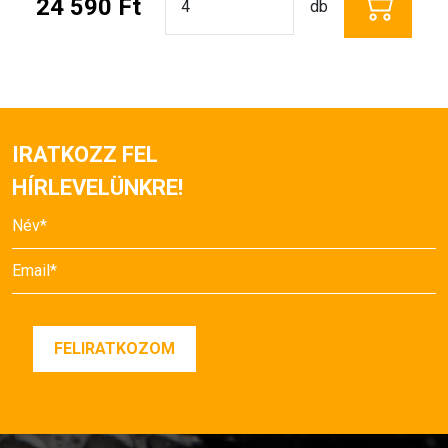
24 590 Ft
db
IRATKOZZ FEL
HÍRLEVELÜNKRE!