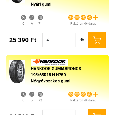
Nyári gumi
C
A
71
Raktáron 4+ darab
25 390 Ft
db
HANKOOK GUMIABRONCS
195/65R15 H H750
Négyévszakos gumi
C
B
72
Raktáron 4+ darab