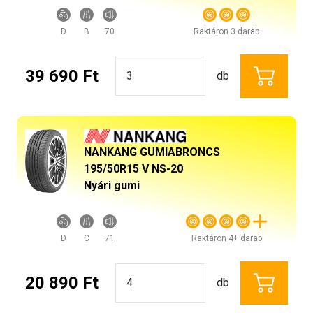
D
B
70
Raktáron 3 darab
39 690 Ft
db
NANKANG GUMIABRONCS
195/50R15 V NS-20
Nyári gumi
D
C
71
Raktáron 4+ darab
20 890 Ft
db