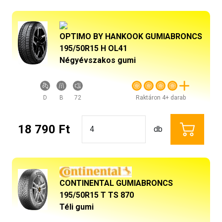
OPTIMO BY HANKOOK GUMIABRONCS
195/50R15 H OL41
Négyévszakos gumi
D
B
72
Raktáron 4+ darab
18 790 Ft
db
CONTINENTAL GUMIABRONCS
195/50R15 T TS 870
Téli gumi