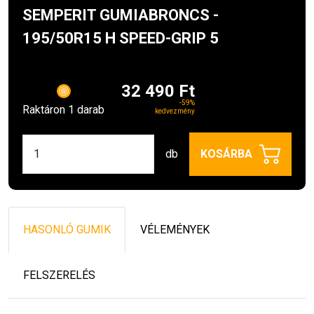
SEMPERIT GUMIABRONCS -
195/50R15 H SPEED-GRIP 5
32 490 Ft
-59%
Raktáron 1 darab
kedvezmény
db
KOSÁRBA
HASONLÓ GUMIK
VÉLEMÉNYEK
FELSZERELÉS