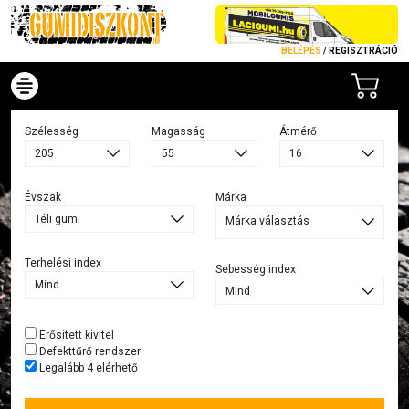
BELÉPÉS
/
REGISZTRÁCIÓ
Szélesség
Magasság
Átmérő
Évszak
Márka
Márka választás
Terhelési index
Sebesség index
Erősített kivitel
Defekttűrő rendszer
Legalább 4 elérhető