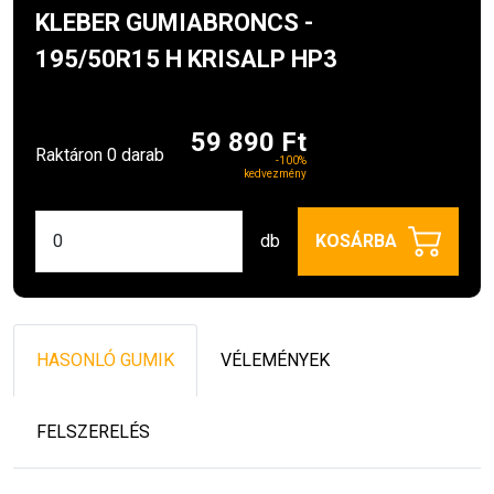
KLEBER GUMIABRONCS -
195/50R15 H KRISALP HP3
59 890 Ft
Raktáron 0 darab
-100%
kedvezmény
db
KOSÁRBA
HASONLÓ GUMIK
VÉLEMÉNYEK
FELSZERELÉS