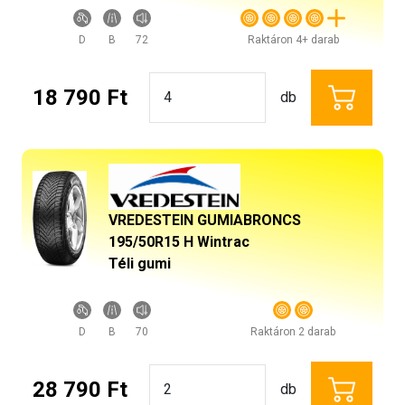
D
B
72
Raktáron 4+ darab
18 790 Ft
db
VREDESTEIN GUMIABRONCS
195/50R15 H Wintrac
Téli gumi
D
B
70
Raktáron 2 darab
28 790 Ft
db