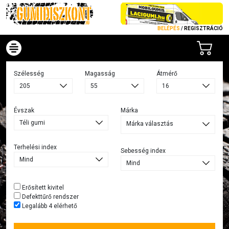
BELÉPÉS
/
REGISZTRÁCIÓ
Szélesség
Magasság
Átmérő
Évszak
Márka
Márka választás
Terhelési index
Sebesség index
Erősített kivitel
Defekttűrő rendszer
Legalább 4 elérhető