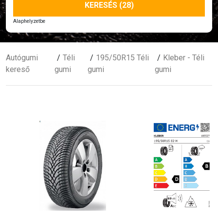
KERESÉS (28)
Alaphelyzetbe
Autógumi
Téli
195/50R15 Téli
Kleber - Téli
kereső
gumi
gumi
gumi