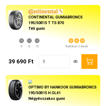
CONTINENTAL GUMIABRONCS
195/50R15 T TS 870
Téli gumi
D
B
70
Raktáron 3 darab
39 690 Ft
db
OPTIMO BY HANKOOK GUMIABRONCS
195/50R15 H OL41
Négyévszakos gumi