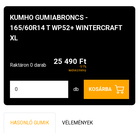
KUMHO GUMIABRONCS -
165/60R14 T WP52+ WINTERCRAFT
XL
25 490 Ft
Raktáron 0 darab
-51%
kedvezmény
db
KOSÁRBA
HASONLÓ GUMIK
VÉLEMÉNYEK