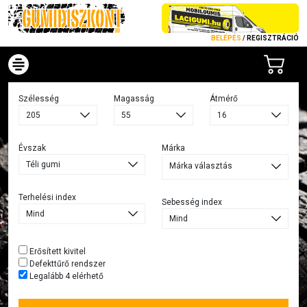
BELÉPÉS
/
REGISZTRÁCIÓ
Szélesség
Magasság
Átmérő
Évszak
Márka
Márka választás
Terhelési index
Sebesség index
Erősített kivitel
Defekttűrő rendszer
Legalább 4 elérhető