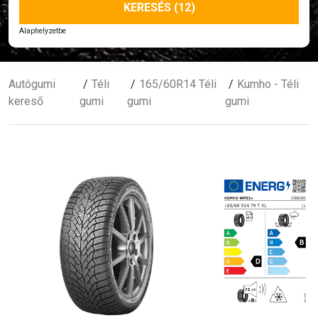
KERESÉS (12)
Alaphelyzetbe
Autógumi
Téli
165/60R14 Téli
Kumho - Téli
kereső
gumi
gumi
gumi