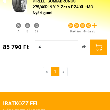
PIRELLI GUMIABRONCS
275/40R19 Y P-Zero PZ4 XL *MO
Nyári gumi
A
B
69
Raktáron 4+ darab
85 790 Ft
db
«
1
»
IRATKOZZ FEL