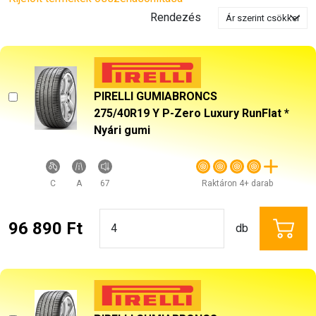
Rendezés
PIRELLI GUMIABRONCS
275/40R19 Y P-Zero Luxury RunFlat *
Nyári gumi
C
A
67
Raktáron 4+ darab
96 890 Ft
db