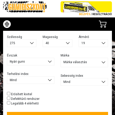
BELÉPÉS
/
REGISZTRÁCIÓ
Szélesség
Magasság
Átmérő
Évszak
Márka
Márka választás
Terhelési index
Sebesség index
Erősített kivitel
Defekttűrő rendszer
Legalább 4 elérhető