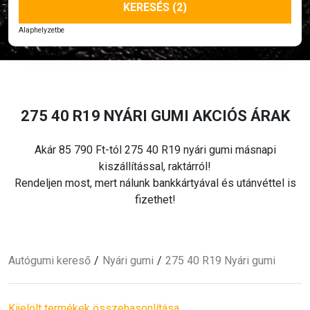
KERESÉS (2)
Alaphelyzetbe
275 40 R19 NYÁRI
GUMI AKCIÓS ÁRAK
Akár 85 790 Ft-tól 275 40 R19 nyári
gumi másnapi
kiszállítással, raktárról!
Rendeljen most, mert nálunk bankkártyával és utánvéttel is
fizethet!
Autógumi kereső
Nyári
gumi
275 40 R19 Nyári
gumi
Kijelölt termékek összehasonlítása