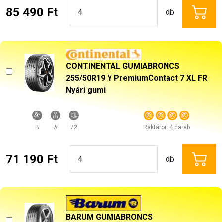
85 490 Ft
db
CONTINENTAL GUMIABRONCS
255/50R19 Y PremiumContact 7 XL FR
Nyári gumi
B
A
72
Raktáron 4 darab
71 190 Ft
db
BARUM GUMIABRONCS