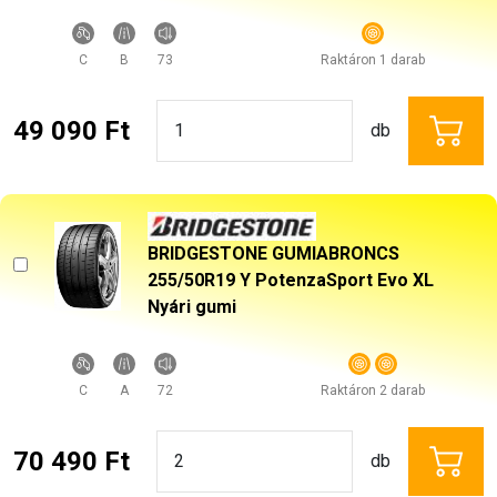
C
B
73
Raktáron 1 darab
49 090 Ft
db
BRIDGESTONE GUMIABRONCS
255/50R19 Y PotenzaSport Evo XL
Nyári gumi
C
A
72
Raktáron 2 darab
70 490 Ft
db