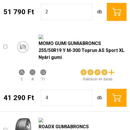
51 790 Ft
db
MOMO GUMI GUMIABRONCS
255/50R19 Y M-300 Toprun AS Sport XL
Nyári gumi
C
A
71
Raktáron 4+ darab
41 290 Ft
db
ROADX GUMIABRONCS