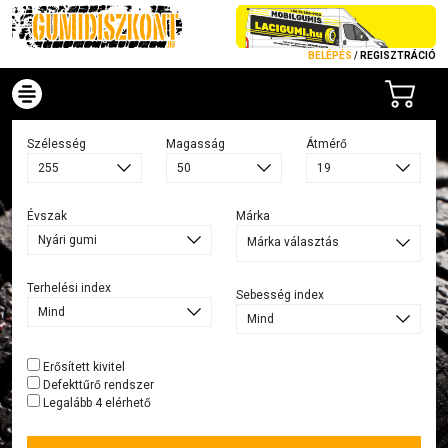
BELÉPÉS
/
REGISZTRÁCIÓ
Szélesség
Magasság
Átmérő
Évszak
Márka
Márka választás
Terhelési index
Sebesség index
Erősített kivitel
Defekttűrő rendszer
Legalább 4 elérhető