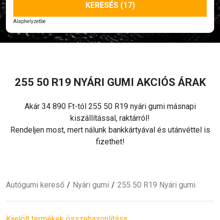
KERESÉS (17)
Alaphelyzetbe
255 50 R19 NYÁRI
GUMI AKCIÓS ÁRAK
Akár 34 890 Ft-tól 255 50 R19 nyári
gumi másnapi
kiszállítással, raktárról!
Rendeljen most, mert nálunk bankkártyával és utánvéttel is
fizethet!
Autógumi kereső
Nyári
gumi
255 50 R19 Nyári
gumi
Kijelölt termékek összehasonlítása