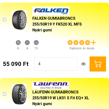
FALKEN GUMIABRONCS
255/50R19 Y FK520 XL MFS
Nyári gumi
B
A
70
Raktáron 4+ darab
55 090 Ft
db
LAUFENN GUMIABRONCS
255/50R19 W LK01 S Fit EQ+ XL
Nyári gumi