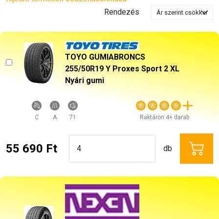
Rendezés
TOYO GUMIABRONCS
255/50R19 Y Proxes Sport 2 XL
Nyári gumi
C
A
71
Raktáron 4+ darab
55 690 Ft
db