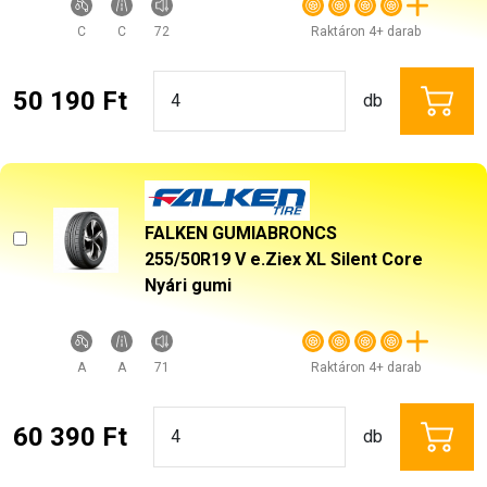
C
C
72
Raktáron 4+ darab
50 190 Ft
db
FALKEN GUMIABRONCS
255/50R19 V e.Ziex XL Silent Core
Nyári gumi
A
A
71
Raktáron 4+ darab
60 390 Ft
db