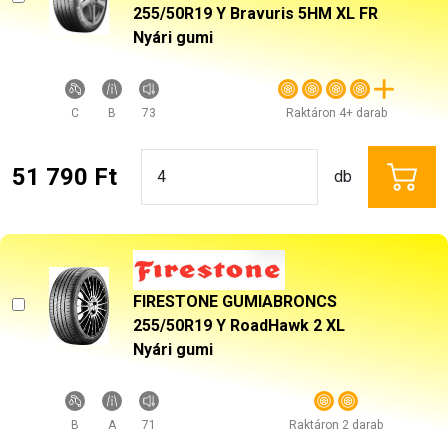
255/50R19 Y Bravuris 5HM XL FR
Nyári gumi
C
B
73
Raktáron 4+ darab
51 790 Ft
db
FIRESTONE GUMIABRONCS
255/50R19 Y RoadHawk 2 XL
Nyári gumi
B
A
71
Raktáron 2 darab