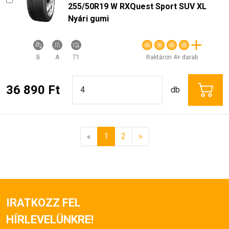
255/50R19 W RXQuest Sport SUV XL
Nyári gumi
B
A
71
Raktáron 4+ darab
36 890 Ft
db
«
1
2
»
IRATKOZZ FEL
HÍRLEVELÜNKRE!