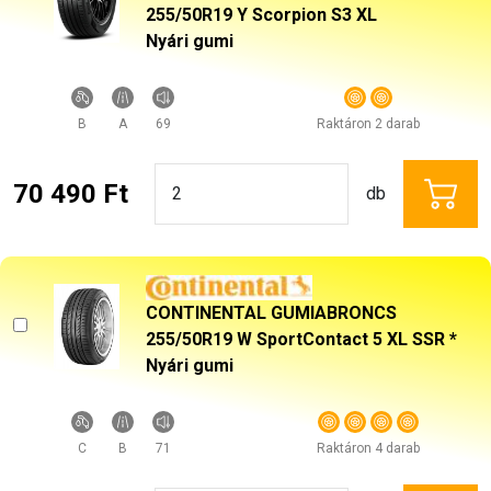
255/50R19 Y Scorpion S3 XL
Nyári gumi
B
A
69
Raktáron 2 darab
70 490 Ft
db
CONTINENTAL GUMIABRONCS
255/50R19 W SportContact 5 XL SSR *
Nyári gumi
C
B
71
Raktáron 4 darab