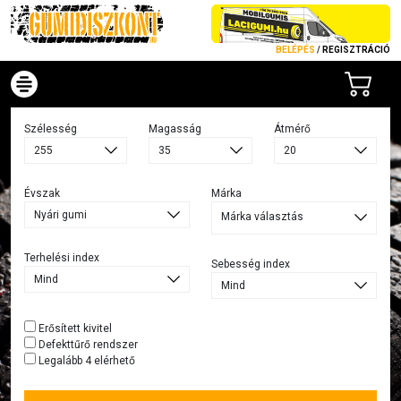
BELÉPÉS
/
REGISZTRÁCIÓ
Szélesség
Magasság
Átmérő
Évszak
Márka
Márka választás
Terhelési index
Sebesség index
Erősített kivitel
Defekttűrő rendszer
Legalább 4 elérhető