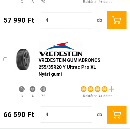
C
A
70
Raktáron 4+ darab
57 990 Ft
db
VREDESTEIN GUMIABRONCS
255/35R20 Y Ultrac Pro XL
Nyári gumi
C
A
72
Raktáron 4+ darab
66 590 Ft
db