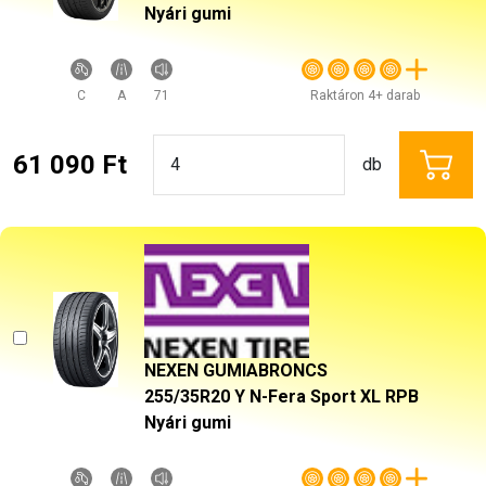
Nyári gumi
C
A
71
Raktáron 4+ darab
61 090 Ft
db
NEXEN GUMIABRONCS
255/35R20 Y N-Fera Sport XL RPB
Nyári gumi