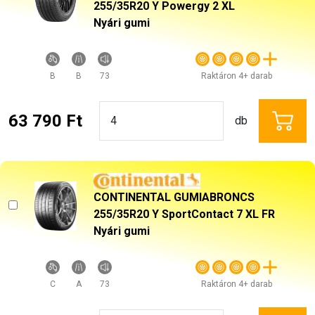
255/35R20 Y Powergy 2 XL
Nyári gumi
B
B
73
Raktáron 4+ darab
63 790 Ft
db
CONTINENTAL GUMIABRONCS
255/35R20 Y SportContact 7 XL FR
Nyári gumi
C
A
73
Raktáron 4+ darab