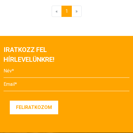
«
1
»
IRATKOZZ FEL
HÍRLEVELÜNKRE!