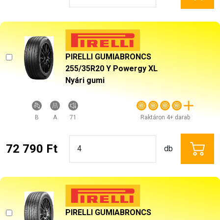
PIRELLI GUMIABRONCS
255/35R20 Y Powergy XL
Nyári gumi
B
A
71
Raktáron 4+ darab
72 790 Ft
db
PIRELLI GUMIABRONCS