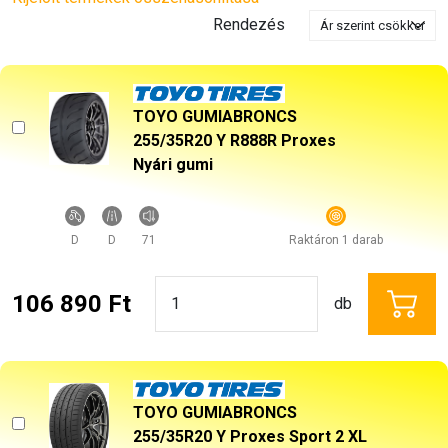
Rendezés
TOYO GUMIABRONCS
255/35R20 Y R888R Proxes
Nyári gumi
D
D
71
Raktáron 1 darab
106 890 Ft
db
TOYO GUMIABRONCS
255/35R20 Y Proxes Sport 2 XL