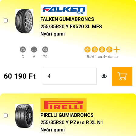
FALKEN GUMIABRONCS
255/35R20 Y FK520 XL MFS
Nyári gumi
C
A
70
Raktáron 4+ darab
60 190 Ft
db
PIRELLI GUMIABRONCS
255/35R20 Y PZero R XL N1
Nyári gumi