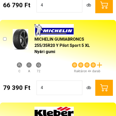
66 790 Ft
db
MICHELIN GUMIABRONCS
255/35R20 Y Pilot Sport 5 XL
Nyári gumi
C
A
72
Raktáron 4+ darab
79 390 Ft
db