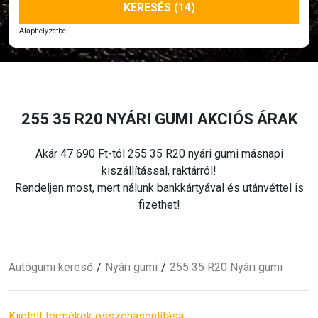
KERESÉS (14)
Alaphelyzetbe
255 35 R20 NYÁRI
GUMI AKCIÓS ÁRAK
Akár 47 690 Ft-tól 255 35 R20 nyári
gumi másnapi
kiszállítással, raktárról!
Rendeljen most, mert nálunk bankkártyával és utánvéttel is
fizethet!
Autógumi kereső
Nyári
gumi
255 35 R20 Nyári
gumi
Kijelölt termékek összehasonlítása