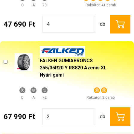
C
A
73
Raktáron 4+ darab
47 690 Ft
db
FALKEN GUMIABRONCS
255/35R20 Y RS820 Azenis XL
Nyári gumi
D
A
72
Raktáron 2 darab
67 990 Ft
db