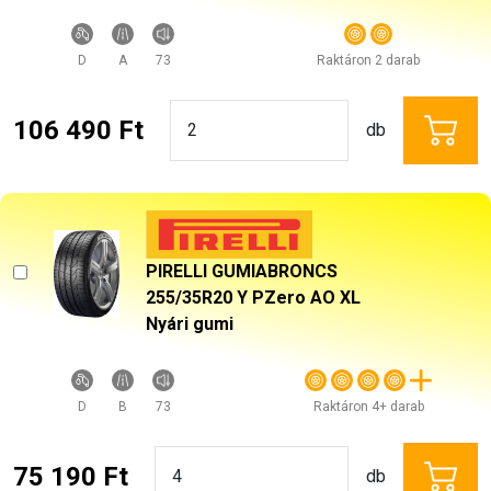
D
A
73
Raktáron 2 darab
106 490 Ft
db
PIRELLI GUMIABRONCS
255/35R20 Y PZero AO XL
Nyári gumi
D
B
73
Raktáron 4+ darab
75 190 Ft
db