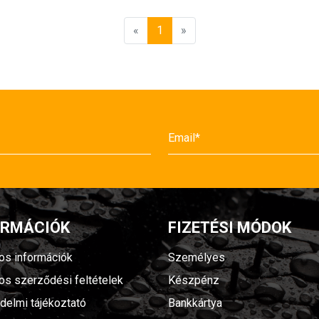
«
1
»
ORMÁCIÓK
FIZETÉSI MÓDOK
nos információk
Személyes
nos szerződési feltételek
Készpénz
delmi tájékoztató
Bankkártya