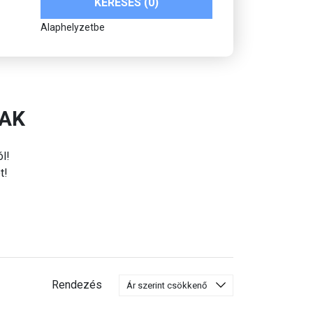
KERESÉS (0)
Alaphelyzetbe
RAK
ól!
t!
Rendezés