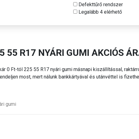
Defekttűrő rendszer
Legalább 4 elérhető
5 55 R17 NYÁRI
GUMI AKCIÓS Á
kár 0 Ft-tól 225 55 R17 nyári
gumi másnapi kiszállítással, raktárr
endeljen most, mert nálunk bankkártyával és utánvéttel is fizethe
ári
gumi