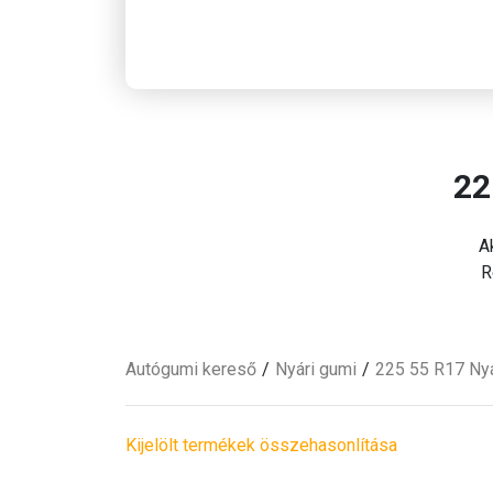
22
A
R
Autógumi kereső
Nyári
gumi
225 55 R17 Ny
Kijelölt termékek összehasonlítása