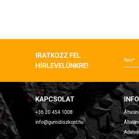
IRATKOZZ FEL
HÍRLEVELÜNKRE!
KAPCSOLAT
INF
+36 20 454 1008
Általá
info@gumidiszkont.hu
Általá
Adatvé