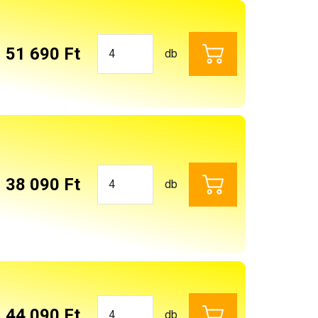
51 690 Ft
db
38 090 Ft
db
44 090 Ft
db