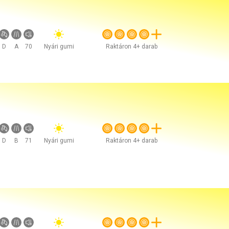
D
A
70
Nyári gumi
Raktáron 4+ darab
D
B
71
Nyári gumi
Raktáron 4+ darab