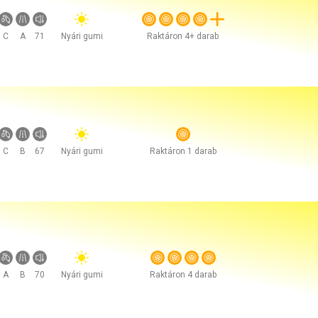
C
A
71
Nyári gumi
Raktáron 4+ darab
C
B
67
Nyári gumi
Raktáron 1 darab
A
B
70
Nyári gumi
Raktáron 4 darab