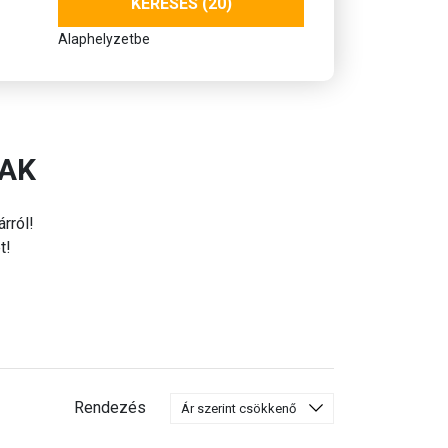
KERESÉS (20)
Alaphelyzetbe
RAK
rról!
t!
Rendezés