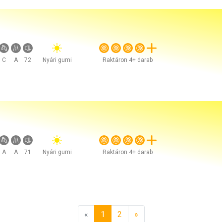
C
A
72
Nyári gumi
Raktáron 4+ darab
A
A
71
Nyári gumi
Raktáron 4+ darab
«
1
2
»