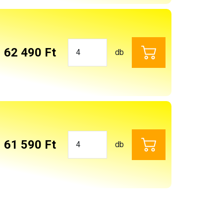
62 490 Ft
db
61 590 Ft
db