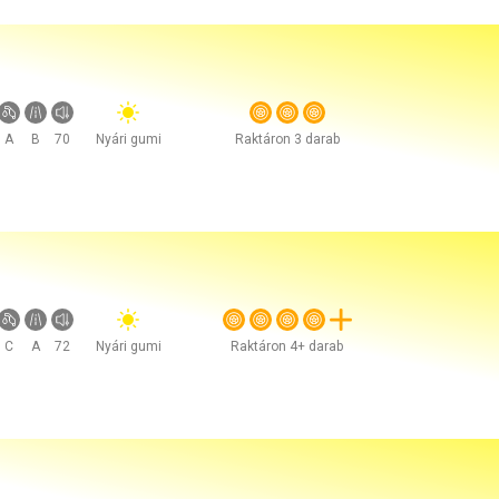
A
B
70
Nyári gumi
Raktáron 3 darab
C
A
72
Nyári gumi
Raktáron 4+ darab