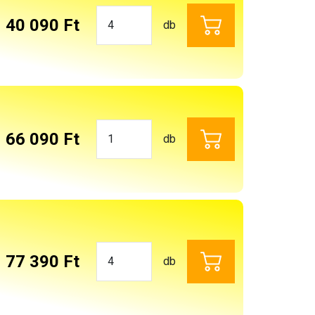
40 090 Ft
db
66 090 Ft
db
77 390 Ft
db