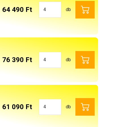
64 490 Ft
db
76 390 Ft
db
61 090 Ft
db