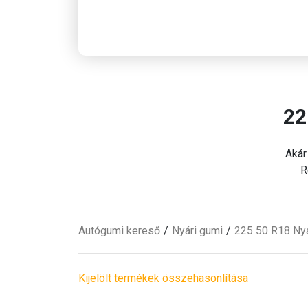
22
Akár
R
Autógumi kereső
Nyári
gumi
225 50 R18 Ny
Kijelölt termékek összehasonlítása