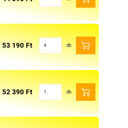
53 190 Ft
db
52 390 Ft
db