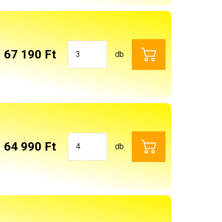
67 190 Ft
db
64 990 Ft
db