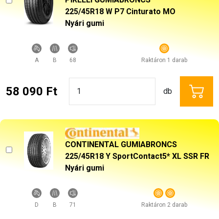
225/45R18 W P7 Cinturato MO
Nyári gumi
A
B
68
Raktáron 1 darab
58 090 Ft
db
CONTINENTAL GUMIABRONCS
225/45R18 Y SportContact5* XL SSR FR
Nyári gumi
D
B
71
Raktáron 2 darab