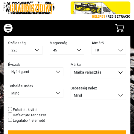
BELÉPÉS
/
REGISZTRÁCIÓ
Szélesség
Magasság
Átmérő
Évszak
Márka
Márka választás
Terhelési index
Sebesség index
Erősített kivitel
Defekttűrő rendszer
Legalább 4 elérhető