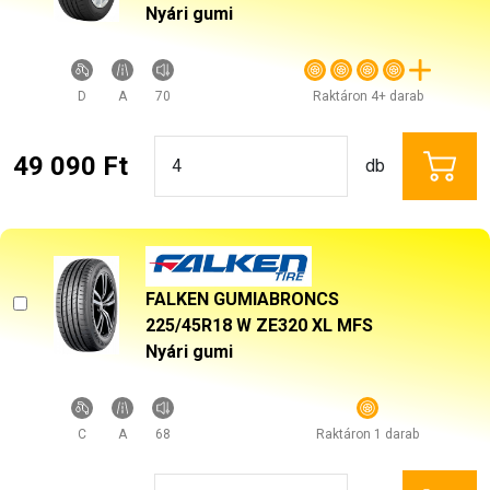
Nyári gumi
D
A
70
Raktáron 4+ darab
49 090 Ft
db
FALKEN GUMIABRONCS
225/45R18 W ZE320 XL MFS
Nyári gumi
C
A
68
Raktáron 1 darab