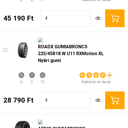
45 190 Ft
db
ROADX GUMIABRONCS
225/45R18 W U11 RXMotion XL
Nyári gumi
D
C
72
Raktáron 4+ darab
28 790 Ft
db