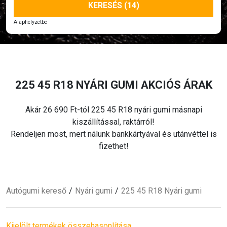
KERESÉS (14)
Alaphelyzetbe
225 45 R18 NYÁRI
GUMI AKCIÓS ÁRAK
Akár 26 690 Ft-tól 225 45 R18 nyári
gumi másnapi
kiszállítással, raktárról!
Rendeljen most, mert nálunk bankkártyával és utánvéttel is
fizethet!
Autógumi kereső
Nyári
gumi
225 45 R18 Nyári
gumi
Kijelölt termékek összehasonlítása