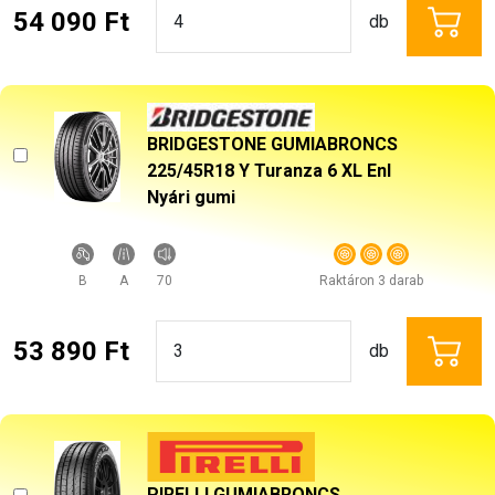
54 090 Ft
db
BRIDGESTONE GUMIABRONCS
225/45R18 Y Turanza 6 XL Enl
Nyári gumi
B
A
70
Raktáron 3 darab
53 890 Ft
db
PIRELLI GUMIABRONCS