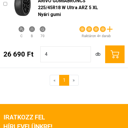
ARIVO GUMIABRONCS
225/45R18 W Ultra ARZ 5 XL
Nyári gumi
C
B
70
Raktáron 4+ darab
26 690 Ft
db
«
1
»
IRATKOZZ FEL
HÍRLEVELÜNKRE!