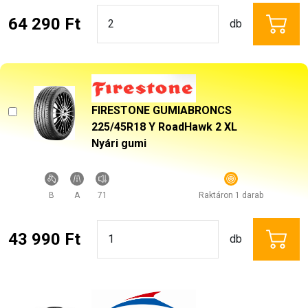
64 290 Ft
db
FIRESTONE GUMIABRONCS
225/45R18 Y RoadHawk 2 XL
Nyári gumi
B
A
71
Raktáron 1 darab
43 990 Ft
db