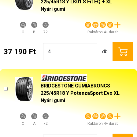
225/45R18 Y LK01 S Fit EQ + XL
Nyári gumi
C
B
72
Raktáron 4+ darab
37 190 Ft
db
BRIDGESTONE GUMIABRONCS
225/45R18 Y PotenzaSport Evo XL
Nyári gumi
C
A
72
Raktáron 4+ darab