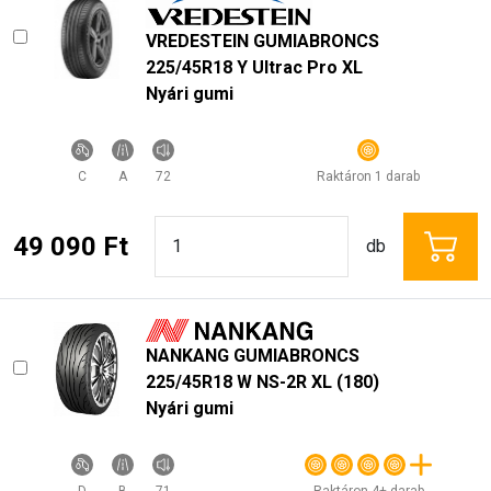
VREDESTEIN GUMIABRONCS
225/45R18 Y Ultrac Pro XL
Nyári gumi
C
A
72
Raktáron 1 darab
49 090 Ft
db
NANKANG GUMIABRONCS
225/45R18 W NS-2R XL (180)
Nyári gumi
D
B
71
Raktáron 4+ darab