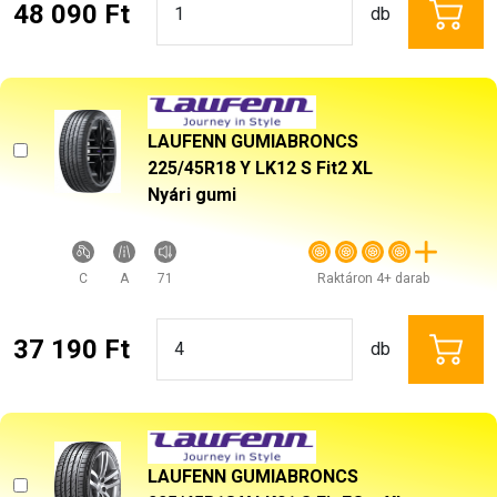
48 090 Ft
db
LAUFENN GUMIABRONCS
225/45R18 Y LK12 S Fit2 XL
Nyári gumi
C
A
71
Raktáron 4+ darab
37 190 Ft
db
LAUFENN GUMIABRONCS