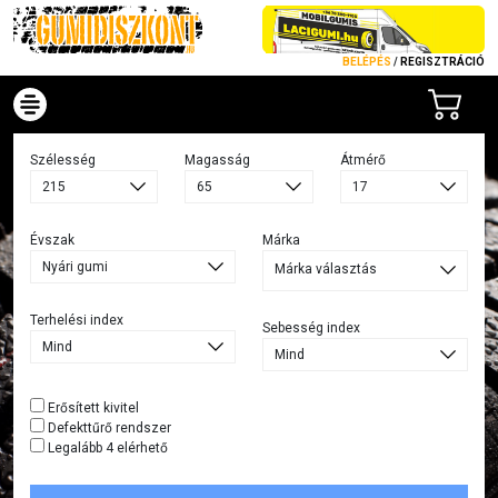
BELÉPÉS
/
REGISZTRÁCIÓ
Szélesség
Magasság
Átmérő
Évszak
Márka
Márka választás
Terhelési index
Sebesség index
Erősített kivitel
Defekttűrő rendszer
Legalább 4 elérhető