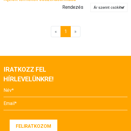
Rendezés
«
1
»
IRATKOZZ FEL
HÍRLEVELÜNKRE!