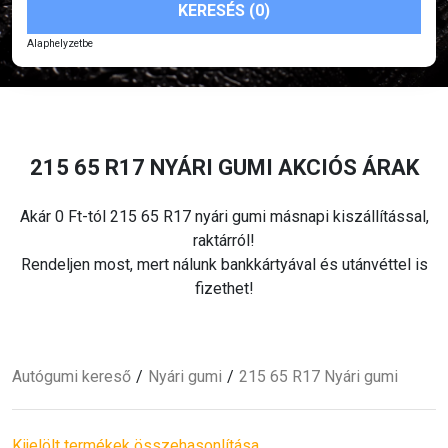
KERESÉS (0)
Alaphelyzetbe
215 65 R17 NYÁRI
GUMI AKCIÓS ÁRAK
Akár 0 Ft-tól 215 65 R17 nyári
gumi másnapi kiszállítással,
raktárról!
Rendeljen most, mert nálunk bankkártyával és utánvéttel is
fizethet!
Autógumi kereső
Nyári
gumi
215 65 R17 Nyári
gumi
Kijelölt termékek összehasonlítása