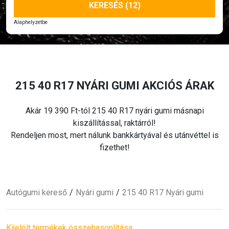
KERESÉS (12)
Alaphelyzetbe
215 40 R17 NYÁRI
GUMI AKCIÓS ÁRAK
Akár 19 390 Ft-tól 215 40 R17 nyári
gumi másnapi
kiszállítással, raktárról!
Rendeljen most, mert nálunk bankkártyával és utánvéttel is
fizethet!
Autógumi kereső
Nyári
gumi
215 40 R17 Nyári
gumi
Kijelölt termékek összehasonlítása