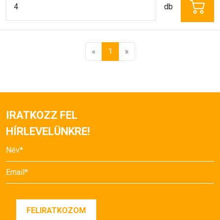
«
1
»
IRATKOZZ FEL
HÍRLEVELÜNKRE!