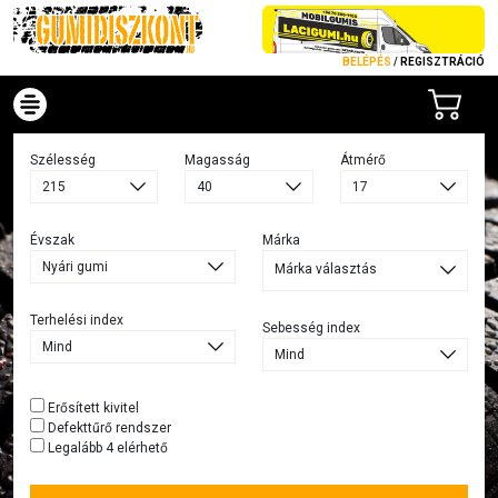
BELÉPÉS
/
REGISZTRÁCIÓ
Szélesség
Magasság
Átmérő
Évszak
Márka
Márka választás
Terhelési index
Sebesség index
Erősített kivitel
Defekttűrő rendszer
Legalább 4 elérhető