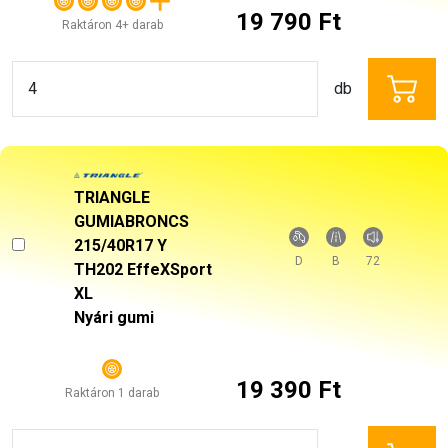
19 790 Ft
db
TRIANGLE
GUMIABRONCS
215/40R17 Y
D
B
72
TH202 EffeXSport
XL
Nyári gumi
19 390 Ft
Raktáron 1 darab
db