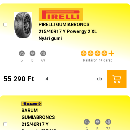
PIRELLI GUMIABRONCS
215/40R17 Y Powergy 2 XL
Nyári gumi
B
B
69
Raktáron 4+ darab
55 290 Ft
db
BARUM GUMIABRONCS
215/40R17 Y Bravuris 5HM XL FR
Nyári gumi