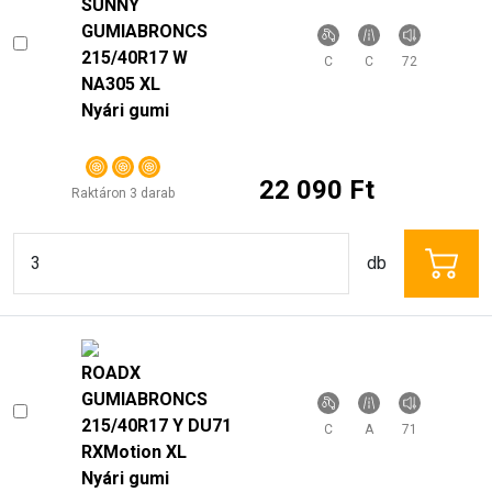
Nyári gumi
22 090 Ft
Raktáron 3 darab
db
ROADX
GUMIABRONCS
215/40R17 Y DU71
C
A
71
RXMotion XL
Nyári gumi
21 390 Ft
Raktáron 4+ darab