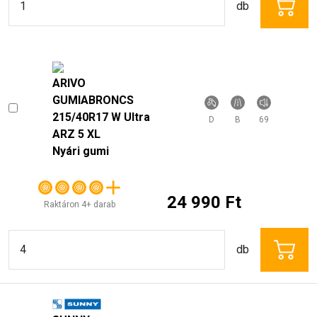
ARIVO
GUMIABRONCS
215/40R17 W Ultra
D
B
69
ARZ 5 XL
Nyári gumi
24 990 Ft
Raktáron 4+ darab
db
SUNNY
GUMIABRONCS
215/40R17 W
C
C
72
NA305 XL