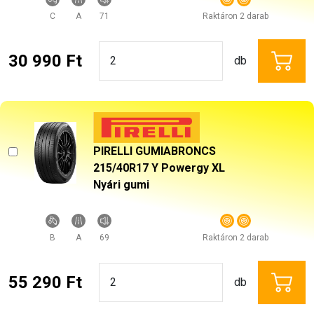
C
A
71
Raktáron 2 darab
30 990 Ft
db
PIRELLI GUMIABRONCS
215/40R17 Y Powergy XL
Nyári gumi
B
A
69
Raktáron 2 darab
55 290 Ft
db