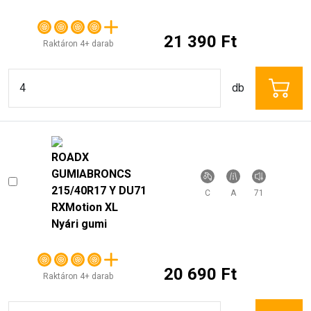
db
ROADX
GUMIABRONCS
215/40R17 Y DU71
C
A
71
RXMotion XL
Nyári gumi
20 690 Ft
Raktáron 4+ darab
db