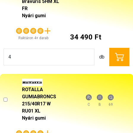
C
B
72
Raktáron 4+ darab
34 490 Ft
db
ROTALLA GUMIABRONCS
215/40R17 W RU01 XL
Nyári gumi
C
B
69
Raktáron 4+ darab