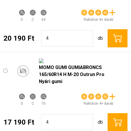
D
C
69
Raktáron 4+ darab
20 190 Ft
db
MOMO GUMI GUMIABRONCS
165/60R14 H M-20 Outrun Pro
Nyári gumi
D
C
70
Raktáron 4+ darab
17 190 Ft
db