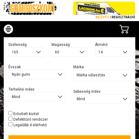
BELÉPÉS
/
REGISZTRÁCIÓ
Szélesség
Magasság
Átmérő
Évszak
Márka
Márka választás
Terhelési index
Sebesség index
Erősített kivitel
Defekttűrő rendszer
Legalább 4 elérhető