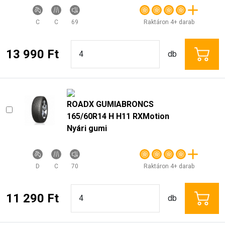
C
C
69
Raktáron 4+ darab
13 990 Ft
db
ROADX GUMIABRONCS
165/60R14 H H11 RXMotion
Nyári gumi
D
C
70
Raktáron 4+ darab
11 290 Ft
db