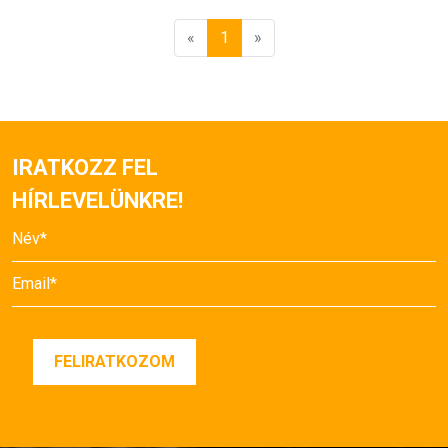
«
1
»
IRATKOZZ FEL
HÍRLEVELÜNKRE!