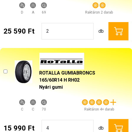
D
A
69
Raktáron 2 darab
25 590 Ft
db
ROTALLA GUMIABRONCS
165/60R14 H RH02
Nyári gumi
C
C
70
Raktáron 4+ darab
15 990 Ft
db