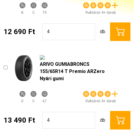
B
C
70
Raktáron 4+ darab
12 690 Ft
db
ARIVO GUMIABRONCS
155/65R14 T Premio ARZero
Nyári gumi
D
C
67
Raktáron 4+ darab
13 490 Ft
db