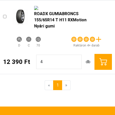
ROADX GUMIABRONCS
155/65R14 T H11 RXMotion
Nyári gumi
D
C
70
Raktáron 4+ darab
12 390 Ft
db
«
1
»