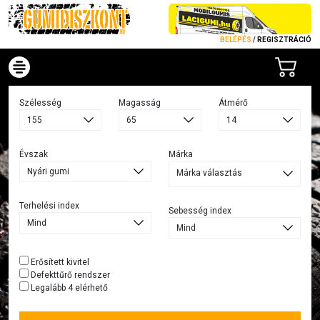
BELÉPÉS
/
REGISZTRÁCIÓ
Szélesség
Magasság
Átmérő
Évszak
Márka
Márka választás
Terhelési index
Sebesség index
Erősített kivitel
Defekttűrő rendszer
Legalább 4 elérhető