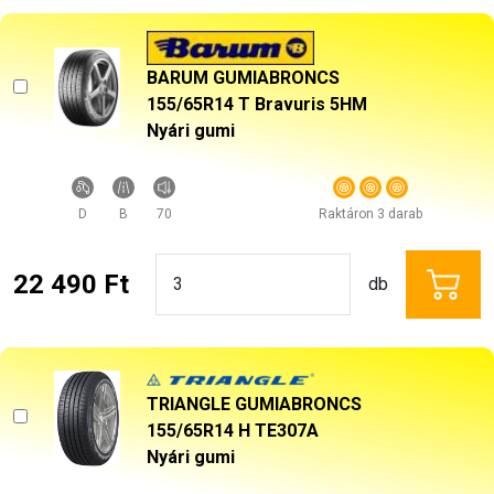
BARUM GUMIABRONCS
155/65R14 T Bravuris 5HM
Nyári gumi
D
B
70
Raktáron 3 darab
22 490 Ft
db
TRIANGLE GUMIABRONCS
155/65R14 H TE307A
Nyári gumi