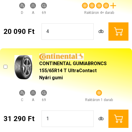
D
A
69
Raktáron 4+ darab
20 090 Ft
db
CONTINENTAL GUMIABRONCS
155/65R14 T UltraContact
Nyári gumi
C
A
69
Raktáron 1 darab
31 290 Ft
db