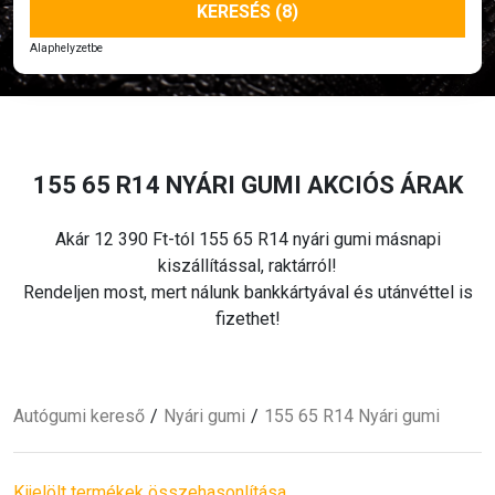
KERESÉS (8)
Alaphelyzetbe
155 65 R14 NYÁRI
GUMI AKCIÓS ÁRAK
Akár 12 390 Ft-tól 155 65 R14 nyári
gumi másnapi
kiszállítással, raktárról!
Rendeljen most, mert nálunk bankkártyával és utánvéttel is
fizethet!
Autógumi kereső
Nyári
gumi
155 65 R14 Nyári
gumi
Kijelölt termékek összehasonlítása