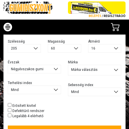
BELÉPÉS
/
REGISZTRÁCIÓ
Szélesség
Magasság
Átmérő
Évszak
Márka
Márka választás
Terhelési index
Sebesség index
Erősített kivitel
Defekttűrő rendszer
Legalább 4 elérhető