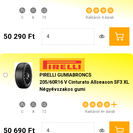
C
B
70
Raktáron 4 darab
50 290 Ft
db
PIRELLI GUMIABRONCS
205/60R16 V Cinturato Allseason SF3 XL
Négyévszakos gumi
C
A
72
Raktáron 4+ darab
50 690 Ft
db