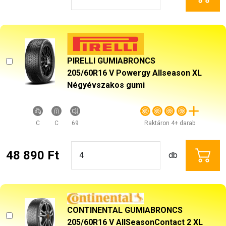
PIRELLI GUMIABRONCS
205/60R16 V Powergy Allseason XL
Négyévszakos gumi
C
C
69
Raktáron 4+ darab
48 890 Ft
db
CONTINENTAL GUMIABRONCS
205/60R16 V AllSeasonContact 2 XL