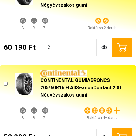
Négyévszakos gumi
B
B
71
Raktáron 2 darab
60 190 Ft
db
CONTINENTAL GUMIABRONCS
205/60R16 H AllSeasonContact 2 XL
Négyévszakos gumi
B
B
71
Raktáron 4+ darab