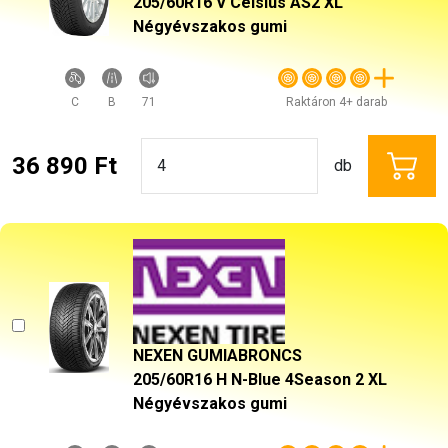
205/60R16 V Celsius AS2 XL
Négyévszakos gumi
C
B
71
Raktáron 4+ darab
36 890 Ft
db
NEXEN GUMIABRONCS
205/60R16 H N-Blue 4Season 2 XL
Négyévszakos gumi