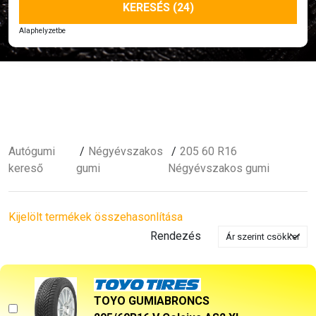
KERESÉS (24)
Alaphelyzetbe
Autógumi
Négyévszakos
205 60 R16
kereső
gumi
Négyévszakos gumi
Kijelölt termékek összehasonlítása
Rendezés
TOYO GUMIABRONCS