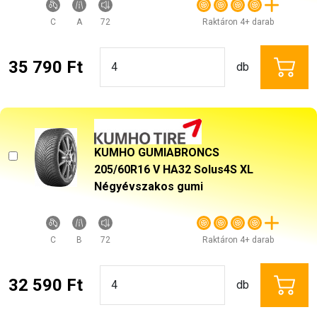
C
A
72
Raktáron 4+ darab
35 790 Ft
db
KUMHO GUMIABRONCS
205/60R16 V HA32 Solus4S XL
Négyévszakos gumi
C
B
72
Raktáron 4+ darab
32 590 Ft
db