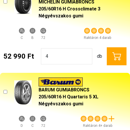
MICHELIN GUMIABRONCS
205/60R16 H Crossclimate 3
Négyévszakos gumi
C
B
72
Raktáron 4 darab
52 990 Ft
db
BARUM GUMIABRONCS
205/60R16 H Quartaris 5 XL
Négyévszakos gumi
D
C
72
Raktáron 4+ darab