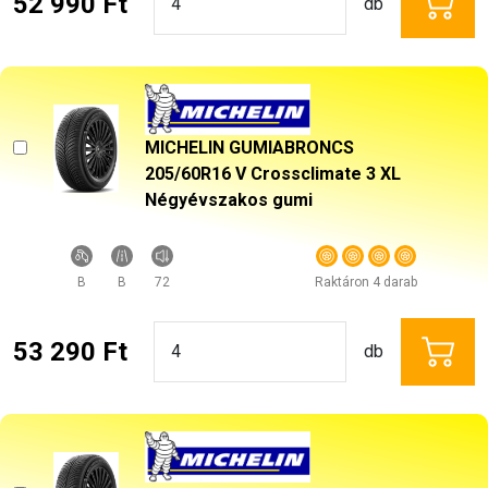
52 990 Ft
db
MICHELIN GUMIABRONCS
205/60R16 V Crossclimate 3 XL
Négyévszakos gumi
B
B
72
Raktáron 4 darab
53 290 Ft
db