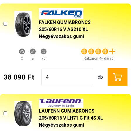
FALKEN GUMIABRONCS
205/60R16 V AS210 XL
Négyévszakos gumi
C
B
70
Raktáron 4+ darab
38 090 Ft
db
LAUFENN GUMIABRONCS
205/60R16 V LH71 G Fit 4S XL
Négyévszakos gumi