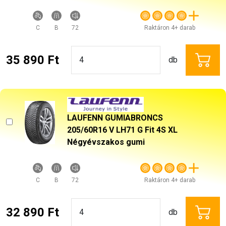
C
B
72
Raktáron 4+ darab
35 890 Ft
db
LAUFENN GUMIABRONCS
205/60R16 V LH71 G Fit 4S XL
Négyévszakos gumi
C
B
72
Raktáron 4+ darab
32 890 Ft
db