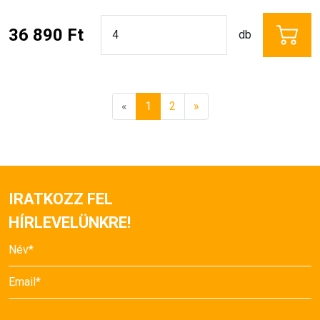
36 890 Ft
db
«
1
2
»
IRATKOZZ FEL
HÍRLEVELÜNKRE!