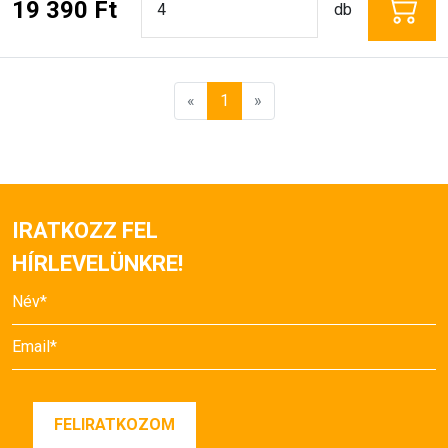
19 390 Ft
db
«
1
»
IRATKOZZ FEL
HÍRLEVELÜNKRE!