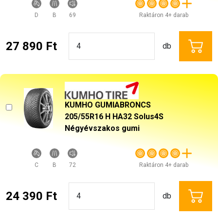
D
B
69
Raktáron 4+ darab
27 890 Ft
db
KUMHO GUMIABRONCS
205/55R16 H HA32 Solus4S
Négyévszakos gumi
C
B
72
Raktáron 4+ darab
24 390 Ft
db