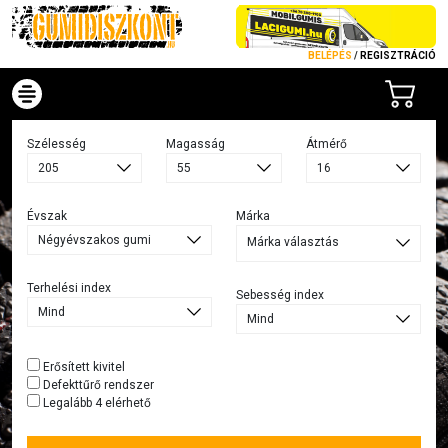
BELÉPÉS
/
REGISZTRÁCIÓ
Szélesség
Magasság
Átmérő
Évszak
Márka
Márka választás
Terhelési index
Sebesség index
Erősített kivitel
Defekttűrő rendszer
Legalább 4 elérhető