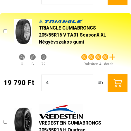
TRIANGLE GUMIABRONCS
205/55R16 V TA01 SeasonX XL
Négyévszakos gumi
C
B
72
Raktáron 4+ darab
19 790 Ft
db
VREDESTEIN GUMIABRONCS
205/55R16 H Quatrac