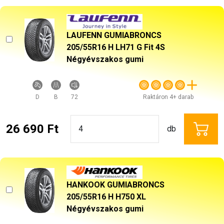
LAUFENN GUMIABRONCS
205/55R16 H LH71 G Fit 4S
Négyévszakos gumi
D
B
72
Raktáron 4+ darab
26 690 Ft
db
HANKOOK GUMIABRONCS
205/55R16 H H750 XL
Négyévszakos gumi