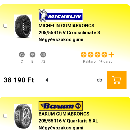
MICHELIN GUMIABRONCS
205/55R16 V Crossclimate 3
Négyévszakos gumi
C
B
72
Raktáron 4+ darab
38 190 Ft
db
BARUM GUMIABRONCS
205/55R16 V Quartaris 5 XL
Négyévszakos gumi