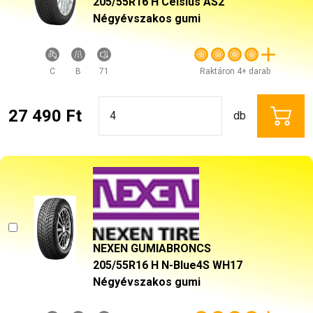
205/55R16 H Celsius AS2
Négyévszakos gumi
C
B
71
Raktáron 4+ darab
27 490 Ft
db
NEXEN GUMIABRONCS
205/55R16 H N-Blue4S WH17
Négyévszakos gumi