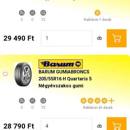
C
C
72
Raktáron 1 darab
29 490 Ft
db
BARUM GUMIABRONCS
205/55R16 H Quartaris 5
Négyévszakos gumi
C
C
72
Raktáron 4+ darab
28 790 Ft
db