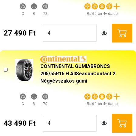
C
B
72
Raktáron 4+ darab
27 490 Ft
db
CONTINENTAL GUMIABRONCS
205/55R16 H AllSeasonContact 2
Négyévszakos gumi
C
B
70
Raktáron 4+ darab
43 490 Ft
db