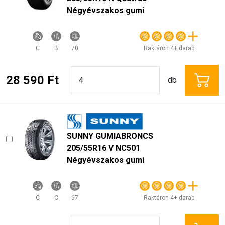
Négyévszakos gumi
C
B
70
Raktáron 4+ darab
28 590 Ft
db
SUNNY GUMIABRONCS
205/55R16 V NC501
Négyévszakos gumi
C
C
67
Raktáron 4+ darab