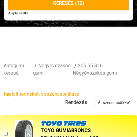
KERESÉS (12)
Alaphelyzetbe
Autógumi
Négyévszakos
205 55 R16
kereső
gumi
Négyévszakos gumi
Kijelölt termékek összehasonlítása
Rendezés
TOYO GUMIABRONCS