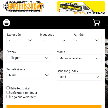
BELÉPÉS
/
REGISZTRÁCIÓ
Szélesség
Magasság
Átmérő
Évszak
Márka
Márka választás
Terhelési index
Sebesség index
Erősített kivitel
Defekttűrő rendszer
Legalább 4 elérhető