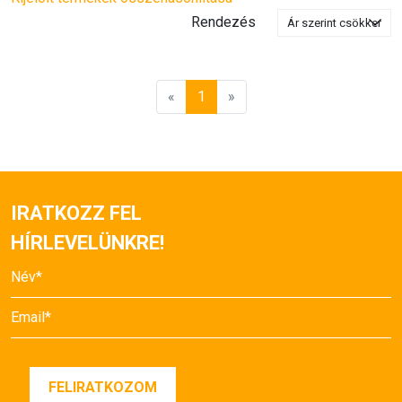
Rendezés
«
1
»
IRATKOZZ FEL
HÍRLEVELÜNKRE!