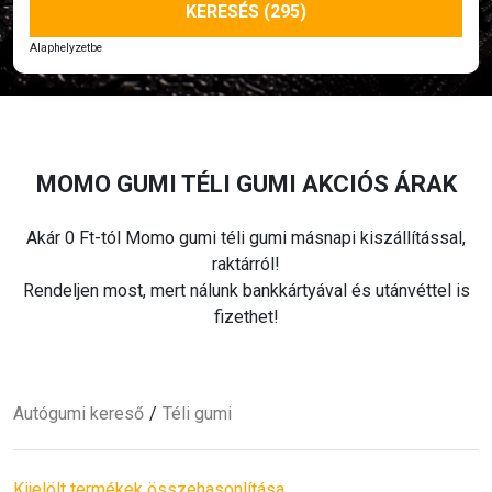
KERESÉS (295)
Alaphelyzetbe
MOMO GUMI
TÉLI
GUMI AKCIÓS ÁRAK
Akár 0 Ft-tól Momo gumi
téli
gumi másnapi kiszállítással,
raktárról!
Rendeljen most, mert nálunk bankkártyával és utánvéttel is
fizethet!
Autógumi kereső
Téli
gumi
Kijelölt termékek összehasonlítása