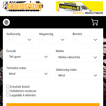
BELÉPÉS
/
REGISZTRÁCIÓ
Szélesség
Magasság
Átmérő
Évszak
Márka
Márka választás
Terhelési index
Sebesség index
Erősített kivitel
Defekttűrő rendszer
Legalább 4 elérhető