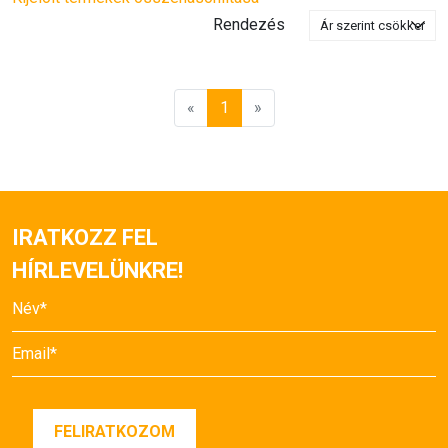
Rendezés
«
1
»
IRATKOZZ FEL
HÍRLEVELÜNKRE!