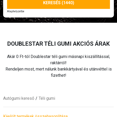
KERESÉS (1440)
Alaphelyzetbe
DOUBLESTAR
TÉLI
GUMI AKCIÓS ÁRAK
Akár 0 Ft-tól Doublestar
téli
gumi másnapi kiszállítással,
raktárról!
Rendeljen most, mert nálunk bankkártyával és utánvéttel is
fizethet!
Autógumi kereső
Téli
gumi
Kijelölt termékek összehasonlítása