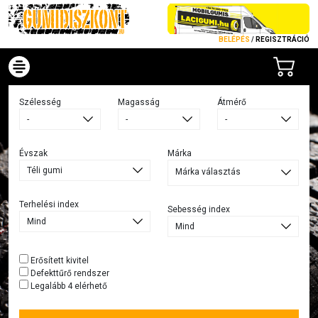
BELÉPÉS
/
REGISZTRÁCIÓ
Szélesség
Magasság
Átmérő
Évszak
Márka
Márka választás
Terhelési index
Sebesség index
Erősített kivitel
Defekttűrő rendszer
Legalább 4 elérhető