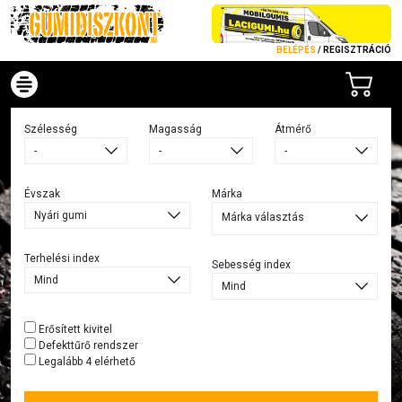
BELÉPÉS
/
REGISZTRÁCIÓ
Szélesség
Magasság
Átmérő
Évszak
Márka
Márka választás
Terhelési index
Sebesség index
Erősített kivitel
Defekttűrő rendszer
Legalább 4 elérhető