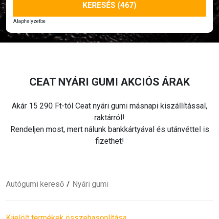
KERESÉS (467)
Alaphelyzetbe
CEAT
NYÁRI
GUMI AKCIÓS ÁRAK
Akár 15 290 Ft-tól Ceat
nyári
gumi másnapi kiszállítással,
raktárról!
Rendeljen most, mert nálunk bankkártyával és utánvéttel is
fizethet!
Autógumi kereső
Nyári
gumi
Kijelölt termékek összehasonlítása