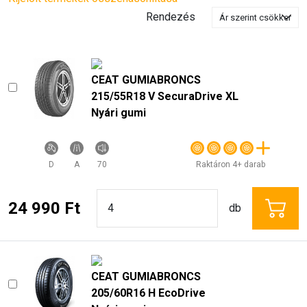
Rendezés
CEAT GUMIABRONCS
215/55R18 V SecuraDrive XL
Nyári gumi
D
A
70
Raktáron 4+ darab
24 990 Ft
db
CEAT GUMIABRONCS
205/60R16 H EcoDrive