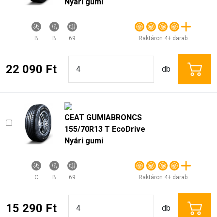
Nyári gumi
B
B
69
Raktáron 4+ darab
22 090 Ft
db
CEAT GUMIABRONCS
155/70R13 T EcoDrive
Nyári gumi
C
B
69
Raktáron 4+ darab
15 290 Ft
db