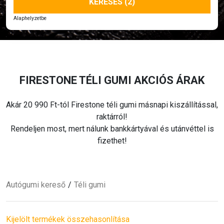
KERESÉS (2)
Alaphelyzetbe
FIRESTONE
TÉLI
GUMI AKCIÓS ÁRAK
Akár 20 990 Ft-tól Firestone
téli
gumi másnapi kiszállítással,
raktárról!
Rendeljen most, mert nálunk bankkártyával és utánvéttel is
fizethet!
Autógumi kereső
Téli
gumi
Kijelölt termékek összehasonlítása