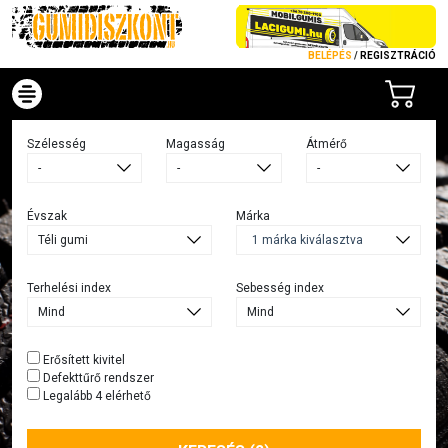
BELÉPÉS
/
REGISZTRÁCIÓ
Szélesség
Magasság
Átmérő
Évszak
Márka
1 márka kiválasztva
Terhelési index
Sebesség index
Erősített kivitel
Defekttűrő rendszer
Legalább 4 elérhető