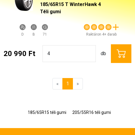
185/65R15 T WinterHawk 4
Téli gumi
D
B
71
Raktáron 4+ darab
20 990 Ft
db
«
1
»
185/65R15 téli gumi
205/55R16 téli gumi