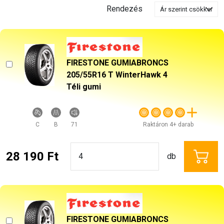
Rendezés
FIRESTONE GUMIABRONCS
205/55R16 T WinterHawk 4
Téli gumi
C
B
71
Raktáron 4+ darab
28 190 Ft
db
FIRESTONE GUMIABRONCS