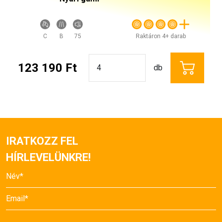
C
B
75
Raktáron 4+ darab
123 190 Ft
db
IRATKOZZ FEL
HÍRLEVELÜNKRE!