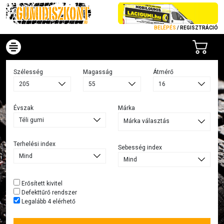
BELÉPÉS
/
REGISZTRÁCIÓ
Szélesség
Magasság
Átmérő
Évszak
Márka
Márka választás
Terhelési index
Sebesség index
Erősített kivitel
Defekttűrő rendszer
Legalább 4 elérhető