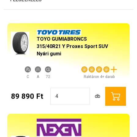
TOYO GUMIABRONCS
315/40R21 Y Proxes Sport SUV
Nyári gumi
C
A
72
Raktáron 4+ darab
89 890 Ft
db