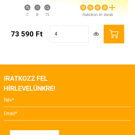
C
B
75
Raktáron 4+ darab
73 590 Ft
db
IRATKOZZ FEL
HÍRLEVELÜNKRE!