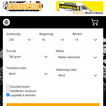
BELÉPÉS
/
REGISZTRÁCIÓ
Szélesség
Magasság
Átmérő
Évszak
Márka
Márka választás
Terhelési index
Sebesség index
Erősített kivitel
Defekttűrő rendszer
Legalább 4 elérhető