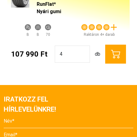
RunFlat*
Nyári gumi
B
B
70
Raktáron 4+ darab
107 990 Ft
db
IRATKOZZ FEL
HÍRLEVELÜNKRE!