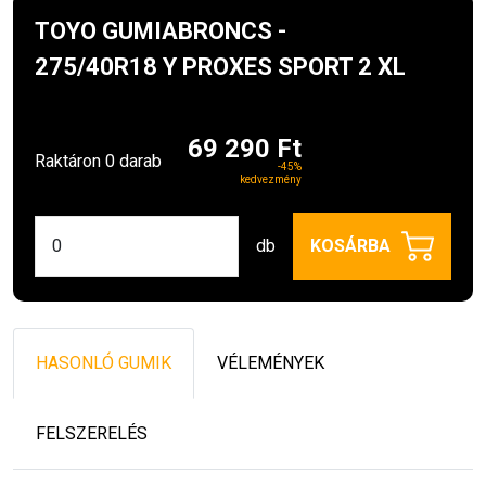
TOYO GUMIABRONCS -
275/40R18 Y PROXES SPORT 2 XL
69 290 Ft
Raktáron 0 darab
-45%
kedvezmény
db
KOSÁRBA
HASONLÓ GUMIK
VÉLEMÉNYEK
FELSZERELÉS