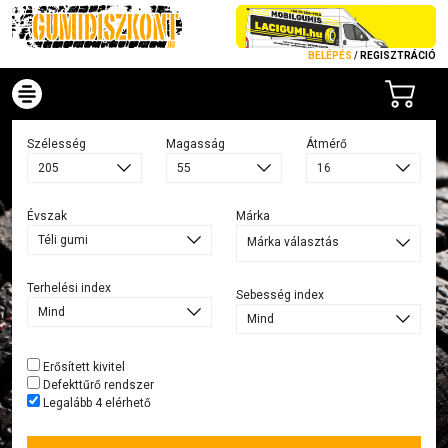
BELÉPÉS
/
REGISZTRÁCIÓ
Szélesség
Magasság
Átmérő
Évszak
Márka
Márka választás
Terhelési index
Sebesség index
Erősített kivitel
Defekttűrő rendszer
Legalább 4 elérhető