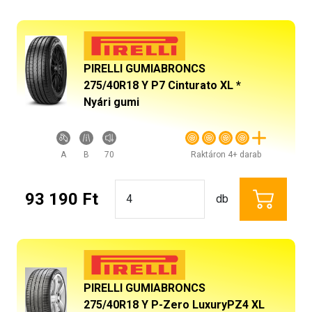
PIRELLI GUMIABRONCS
275/40R18 Y P7 Cinturato XL *
Nyári gumi
A
B
70
Raktáron 4+ darab
93 190 Ft
db
PIRELLI GUMIABRONCS
275/40R18 Y P-Zero LuxuryPZ4 XL