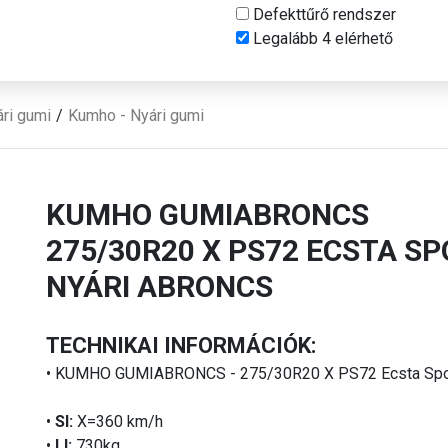
Defekttűrő rendszer
Legalább 4 elérhető
ri gumi
Kumho - Nyári gumi
KUMHO GUMIABRONCS
275/30R20 X PS72 ECSTA SP
NYÁRI ABRONCS
TECHNIKAI INFORMÁCIÓK:
• KUMHO GUMIABRONCS - 275/30R20 X PS72 Ecsta Spo
•
SI:
X=360 km/h
•
LI:
730kg