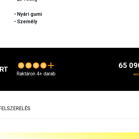
•
Nyári gumi
•
Személy
65 09
ORT
Raktáron 4+ darab
ked
FELSZERELÉS