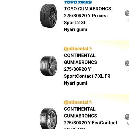
TOYO GUMIABRONCS
275/30R20 Y Proxes
D
Sport 2 XL
Nyári gumi
CONTINENTAL
GUMIABRONCS
275/30R20 Y
D
SportContact 7 XL FR
Nyári gumi
CONTINENTAL
GUMIABRONCS
275/30R20 Y EcoContact
A