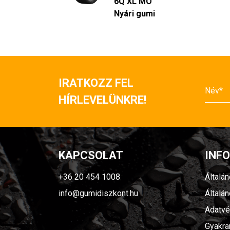
6Q XL MO
Nyári gumi
IRATKOZZ FEL
HÍRLEVELÜNKRE!
KAPCSOLAT
INF
+36 20 454 1008
Általá
info@gumidiszkont.hu
Általá
Adatvé
Gyakra