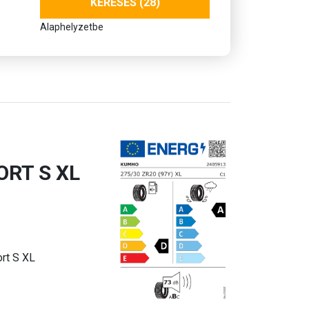
KERESÉS (28)
Alaphelyzetbe
ORT S XL
rt S XL