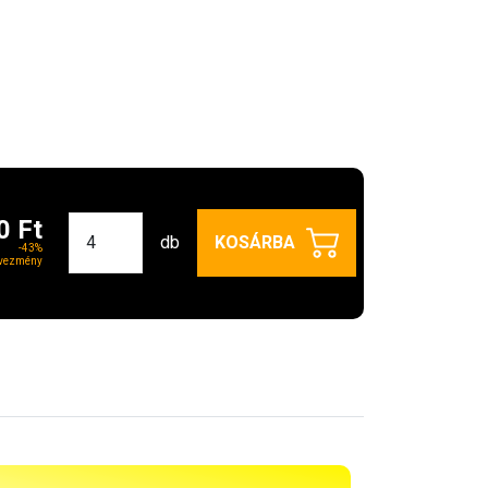
0 Ft
db
KOSÁRBA
-43%
vezmény